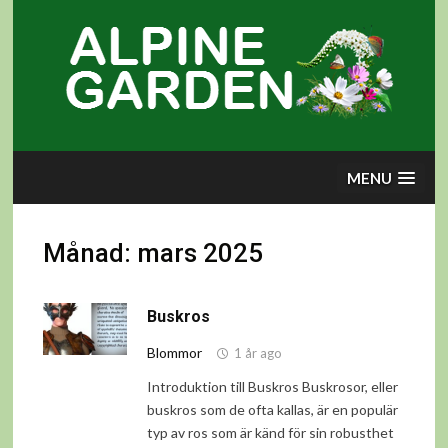
Skip
to
content
MENU
Månad:
mars 2025
Buskros
Blommor
1 år ago
Introduktion till Buskros Buskrosor, eller
buskros som de ofta kallas, är en populär
typ av ros som är känd för sin robusthet