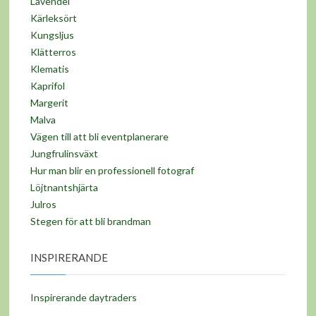
Lavendel
Kärleksört
Kungsljus
Klätterros
Klematis
Kaprifol
Margerit
Malva
Vägen till att bli eventplanerare
Jungfrulinsväxt
Hur man blir en professionell fotograf
Löjtnantshjärta
Julros
Stegen för att bli brandman
INSPIRERANDE
Inspirerande daytraders