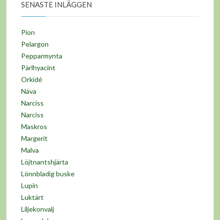
SENASTE INLÄGGEN
Pion
Pelargon
Pepparmynta
Pärlhyacint
Orkidé
Näva
Narciss
Narciss
Maskros
Margerit
Malva
Löjtnantshjärta
Lönnbladig buske
Lupin
Luktärt
Liljekonvalj