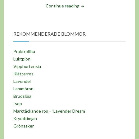
"Blåsippa"
Continue reading
REKOMMENDERADE BLOMMOR
Praktröllika
Luktpion
Vipphortensia
Klätterros
Lavendel
Lammöron
Brudslöja
Isop
Marktäckande ros – ’Lavender Dream’
Kryddtimjan
Grönsaker