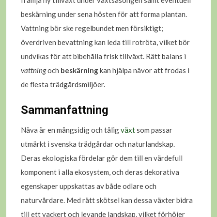
främja ny tillväxt under växtsäsongen samt eventuell
beskärning under sena hösten för att forma plantan.
Vattning bör ske regelbundet men försiktigt;
överdriven bevattning kan leda till rotröta, vilket bör
undvikas för att bibehålla frisk tillväxt. Rätt balans i
vattning
och
beskärning
kan hjälpa nävor att frodas i
de flesta trädgårdsmiljöer.
Sammanfattning
Näva är en mångsidig och tålig
växt
som passar
utmärkt i svenska trädgårdar och naturlandskap.
Deras ekologiska fördelar gör dem till en värdefull
komponent i alla ekosystem, och deras dekorativa
egenskaper uppskattas av både odlare och
naturvårdare. Med rätt skötsel kan dessa växter bidra
till ett vackert och levande landskap, vilket förhöjer