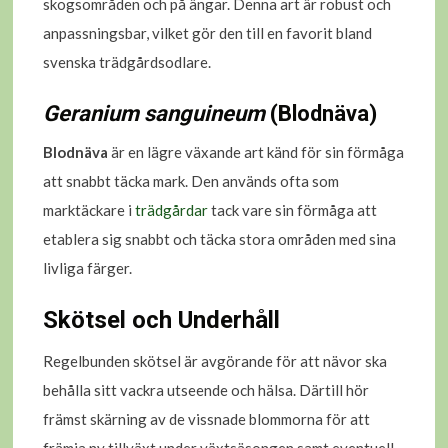
skogsområden och på ängar. Denna art är robust och
anpassningsbar, vilket gör den till en favorit bland
svenska trädgårdsodlare.
Geranium sanguineum
(Blodnäva)
Blodnäva
är en lägre växande art känd för sin förmåga
att snabbt täcka mark. Den används ofta som
marktäckare i
trädgårdar
tack vare sin förmåga att
etablera sig snabbt och täcka stora områden med sina
livliga färger.
Skötsel och Underhåll
Regelbunden skötsel är avgörande för att nävor ska
behålla sitt vackra utseende och hälsa. Därtill hör
främst skärning av de vissnade blommorna för att