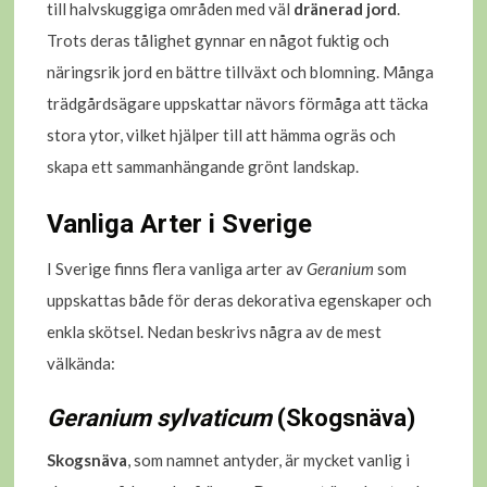
till halvskuggiga områden med väl
dränerad jord
.
Trots deras tålighet gynnar en något fuktig och
näringsrik jord en bättre tillväxt och blomning. Många
trädgårdsägare uppskattar nävors förmåga att täcka
stora ytor, vilket hjälper till att hämma ogräs och
skapa ett sammanhängande grönt landskap.
Vanliga Arter i Sverige
I Sverige finns flera vanliga arter av
Geranium
som
uppskattas både för deras dekorativa egenskaper och
enkla skötsel. Nedan beskrivs några av de mest
välkända:
Geranium sylvaticum
(Skogsnäva)
Skogsnäva
, som namnet antyder, är mycket vanlig i