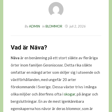
By
ADMIN
in
BLOMMOR
juli 2, 2026
Vad är Näva?
Näva
är en benämning på ett stort släkte av fleråriga
örter inom familjen
Geraniaceae
. Detta rika släkte
omfattar en mängd arter som skiljer sig i utseende och
växtförhållanden, med ungefär 20 arter
förekommande i Sverige. Dessa växter trivs i många
olika miljöer och återfinns ofta i
skogar
, på ängar och
bergsluttningar. En av de mest igenkännbara
egenskaperna hos nävor är deras blommor, som är