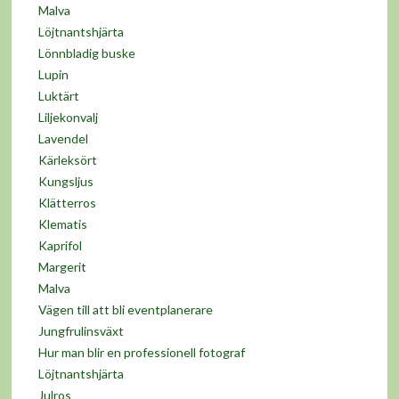
Malva
Löjtnantshjärta
Lönnbladig buske
Lupin
Luktärt
Liljekonvalj
Lavendel
Kärleksört
Kungsljus
Klätterros
Klematis
Kaprifol
Margerit
Malva
Vägen till att bli eventplanerare
Jungfrulinsväxt
Hur man blir en professionell fotograf
Löjtnantshjärta
Julros