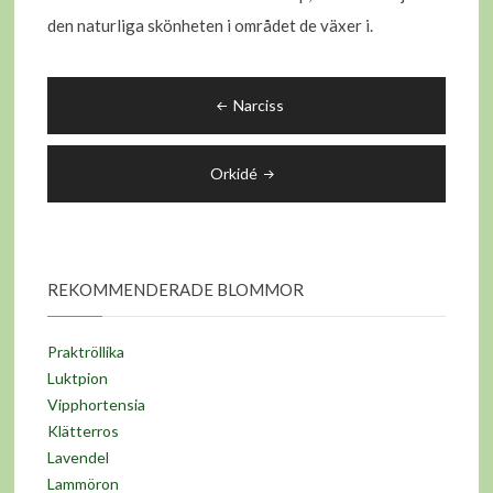
den naturliga skönheten i området de växer i.
Inläggsnavigering
Narciss
Orkidé
REKOMMENDERADE BLOMMOR
Praktröllika
Luktpion
Vipphortensia
Klätterros
Lavendel
Lammöron