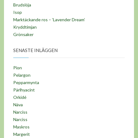
Brudslöja
Isop
Marktäckande ros – ’Lavender Dream’
Kryddtimjan
Grönsaker
SENASTE INLÄGGEN
Pion
Pelargon
Pepparmynta
Pärlhyacint
Orkidé
Näva
Narciss
Narciss
Maskros
Margerit