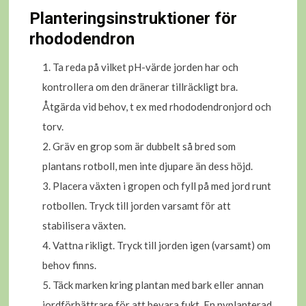
Planteringsinstruktioner för
rhododendron
Ta reda på vilket pH-värde jorden har och
kontrollera om den dränerar tillräckligt bra.
Åtgärda vid behov, t ex med rhododendronjord och
torv.
Gräv en grop som är dubbelt så bred som
plantans rotboll, men inte djupare än dess höjd.
Placera växten i gropen och fyll på med jord runt
rotbollen. Tryck till jorden varsamt för att
stabilisera växten.
Vattna rikligt. Tryck till jorden igen (varsamt) om
behov finns.
Täck marken kring plantan med bark eller annan
jordförbättrare för att bevara fukt. En nyplanterad