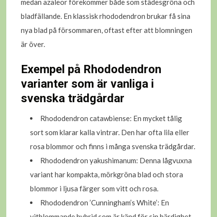
medan azaleor förekommer både som städesgröna och
bladfällande. En klassisk rhododendron brukar få sina
nya blad på försommaren, oftast efter att blomningen
är över.
Exempel på Rhododendron
varianter som är vanliga i
svenska trädgårdar
Rhododendron catawbiense: En mycket tålig
sort som klarar kalla vintrar. Den har ofta lila eller
rosa blommor och finns i många svenska trädgårdar.
Rhododendron yakushimanum: Denna lågvuxna
variant har kompakta, mörkgröna blad och stora
blommor i ljusa färger som vitt och rosa.
Rhododendron ’Cunningham’s White’: En
vitblommande hybrid som är känd för sin härdighet,