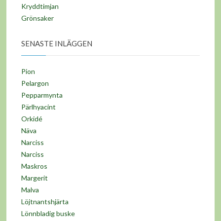
Kryddtimjan
Grönsaker
SENASTE INLÄGGEN
Pion
Pelargon
Pepparmynta
Pärlhyacint
Orkidé
Näva
Narciss
Narciss
Maskros
Margerit
Malva
Löjtnantshjärta
Lönnbladig buske