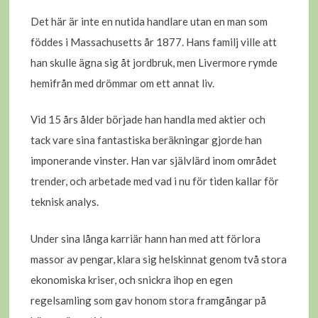
Det här är inte en nutida handlare utan en man som
föddes i Massachusetts år 1877. Hans familj ville att
han skulle ägna sig åt jordbruk, men Livermore rymde
hemifrån med drömmar om ett annat liv.
Vid 15 års ålder började han handla med aktier och
tack vare sina fantastiska beräkningar gjorde han
imponerande vinster. Han var självlärd inom området
trender, och arbetade med vad i nu för tiden kallar för
teknisk analys.
Under sina långa karriär hann han med att förlora
massor av pengar, klara sig helskinnat genom två stora
ekonomiska kriser, och snickra ihop en egen
regelsamling som gav honom stora framgångar på