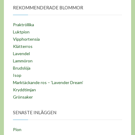
REKOMMENDERADE BLOMMOR
Praktröllika
Luktpion
Vipphortensia
Klätterros
Lavendel
Lammöron
Brudslöja
Isop
Marktäckande ros – ’Lavender Dream’
Kryddtimjan
Grönsaker
SENASTE INLÄGGEN
Pion