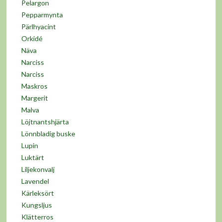
Pelargon
Pepparmynta
Pärlhyacint
Orkidé
Näva
Narciss
Narciss
Maskros
Margerit
Malva
Löjtnantshjärta
Lönnbladig buske
Lupin
Luktärt
Liljekonvalj
Lavendel
Kärleksört
Kungsljus
Klätterros