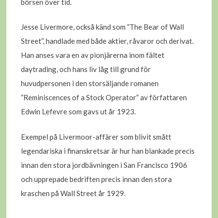
börsen över tid.
Jesse Livermore, också känd som ”The Bear of Wall
Street”, handlade med både aktier, råvaror och derivat.
Han anses vara en av pionjärerna inom fältet
daytrading, och hans liv låg till grund för
huvudpersonen i den storsäljande romanen
”Reminiscences of a Stock Operator” av författaren
Edwin Lefevre som gavs ut år 1923.
Exempel på Livermoor-affärer som blivit smått
legendariska i finanskretsar är hur han blankade precis
innan den stora jordbävningen i San Francisco 1906
och upprepade bedriften precis innan den stora
kraschen på Wall Street år 1929.