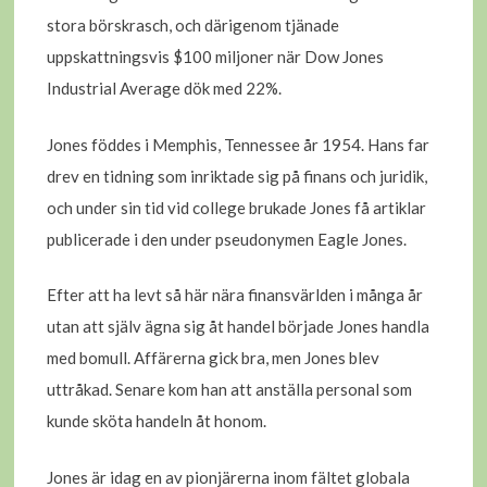
stora börskrasch, och därigenom tjänade
uppskattningsvis $100 miljoner när Dow Jones
Industrial Average dök med 22%.
Jones föddes i Memphis, Tennessee år 1954. Hans far
drev en tidning som inriktade sig på finans och juridik,
och under sin tid vid college brukade Jones få artiklar
publicerade i den under pseudonymen Eagle Jones.
Efter att ha levt så här nära finansvärlden i många år
utan att själv ägna sig åt handel började Jones handla
med bomull. Affärerna gick bra, men Jones blev
uttråkad. Senare kom han att anställa personal som
kunde sköta handeln åt honom.
Jones är idag en av pionjärerna inom fältet globala