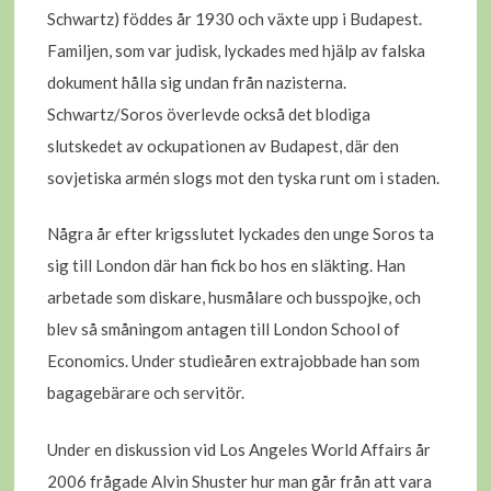
Schwartz) föddes år 1930 och växte upp i Budapest.
Familjen, som var judisk, lyckades med hjälp av falska
dokument hålla sig undan från nazisterna.
Schwartz/Soros överlevde också det blodiga
slutskedet av ockupationen av Budapest, där den
sovjetiska armén slogs mot den tyska runt om i staden.
Några år efter krigsslutet lyckades den unge Soros ta
sig till London där han fick bo hos en släkting. Han
arbetade som diskare, husmålare och busspojke, och
blev så småningom antagen till London School of
Economics. Under studieåren extrajobbade han som
bagagebärare och servitör.
Under en diskussion vid Los Angeles World Affairs år
2006 frågade Alvin Shuster hur man går från att vara