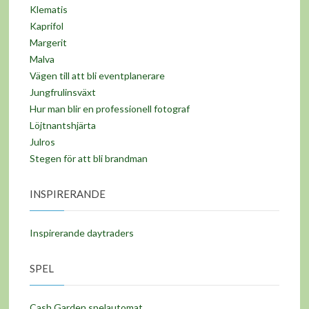
Klematis
Kaprifol
Margerit
Malva
Vägen till att bli eventplanerare
Jungfrulinsväxt
Hur man blir en professionell fotograf
Löjtnantshjärta
Julros
Stegen för att bli brandman
INSPIRERANDE
Inspirerande daytraders
SPEL
Cash Garden spelautomat