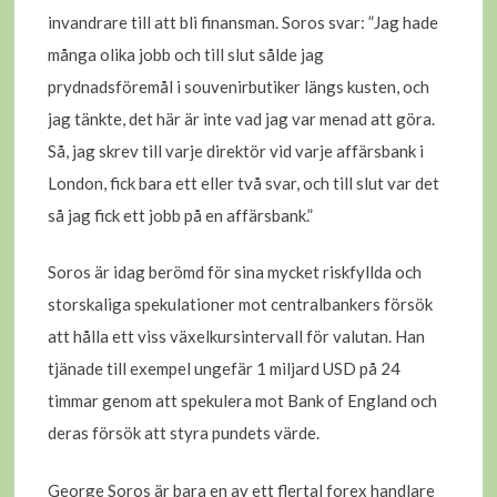
invandrare till att bli finansman. Soros svar: ”Jag hade
många olika jobb och till slut sålde jag
prydnadsföremål i souvenirbutiker längs kusten, och
jag tänkte, det här är inte vad jag var menad att göra.
Så, jag skrev till varje direktör vid varje affärsbank i
London, fick bara ett eller två svar, och till slut var det
så jag fick ett jobb på en affärsbank.”
Soros är idag berömd för sina mycket riskfyllda och
storskaliga spekulationer mot centralbankers försök
att hålla ett viss växelkursintervall för valutan. Han
tjänade till exempel ungefär 1 miljard USD på 24
timmar genom att spekulera mot Bank of England och
deras försök att styra pundets värde.
George Soros är bara en av ett flertal forex handlare