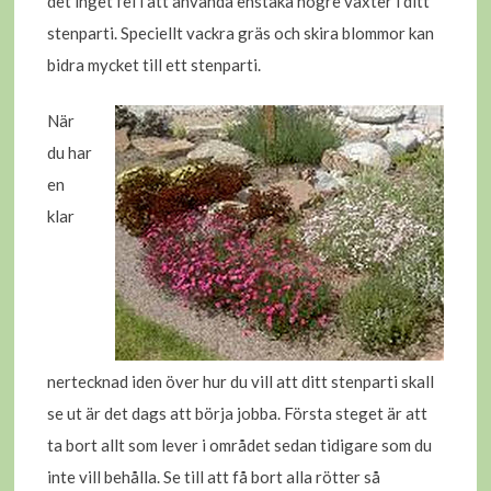
det inget fel i att använda enstaka högre växter i ditt
stenparti. Speciellt vackra gräs och skira blommor kan
bidra mycket till ett stenparti.
När
du har
en
klar
nertecknad iden över hur du vill att ditt stenparti skall
se ut är det dags att börja jobba. Första steget är att
ta bort allt som lever i området sedan tidigare som du
inte vill behålla. Se till att få bort alla rötter så