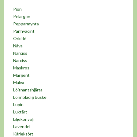
Pion
Pelargon
Pepparmynta
Pärlhyacint
Orkidé
Näva
Narciss
Narciss
Maskros
Margerit
Malva
Löjtnantshjärta
Lönnbladig buske
Lupin
Luktärt
Liljekonvalj
Lavendel
Kärleksört