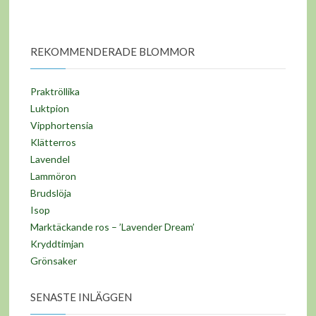
REKOMMENDERADE BLOMMOR
Praktröllika
Luktpion
Vipphortensia
Klätterros
Lavendel
Lammöron
Brudslöja
Isop
Marktäckande ros – ’Lavender Dream’
Kryddtimjan
Grönsaker
SENASTE INLÄGGEN