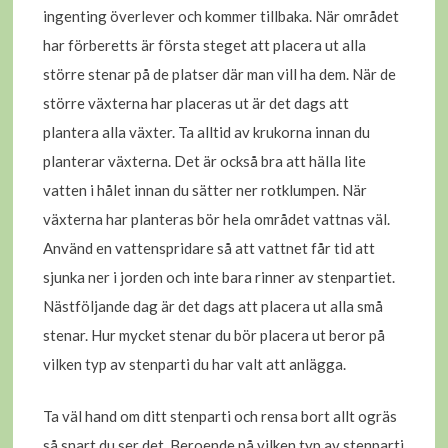
ingenting överlever och kommer tillbaka. När området
har förberetts är första steget att placera ut alla
större stenar på de platser där man vill ha dem. När de
större växterna har placeras ut är det dags att
plantera alla växter. Ta alltid av krukorna innan du
planterar växterna. Det är också bra att hälla lite
vatten i hålet innan du sätter ner rotklumpen. När
växterna har planteras bör hela området vattnas väl.
Använd en vattenspridare så att vattnet får tid att
sjunka ner i jorden och inte bara rinner av stenpartiet.
Nästföljande dag är det dags att placera ut alla små
stenar. Hur mycket stenar du bör placera ut beror på
vilken typ av stenparti du har valt att anlägga.
Ta väl hand om ditt stenparti och rensa bort allt ogräs
så snart du ser det. Beroende på vilken typ av stenparti