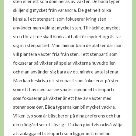
sten eller ett som domineras av växter. De båda typer
skiljer sig mycket från varandra. De get helt olika
känsla. I ett stenparti som fokuserar kring sten
använder man väldigt mycket sten. Tillräckligt mycket
sten för att de skall hindra att alltför mycket ogräs tar
sig in i stenpartiet. Man lämnar bara de platser där man
vill plantera växter fria från sten. I ett stenparti som
fokuserar på växter så spelar växterna huvudrollen
och man använder sig bara av ett mindre antal stenar.
Man kan beskriva ett stenparti som fokuserar på sten
som ett hav med öar av växter medan ett stenparti
som fokuserar på växter är ett hav av växter med
stenar som öar. Båda typerna kan bli mycket vackra.
Vilken typ som är bäst beror på dina preferens och hur
din trädgård ser ut i övrigt. Du kan givetvis också välja
att anlägga ett stenparti som ligger mitt emellan