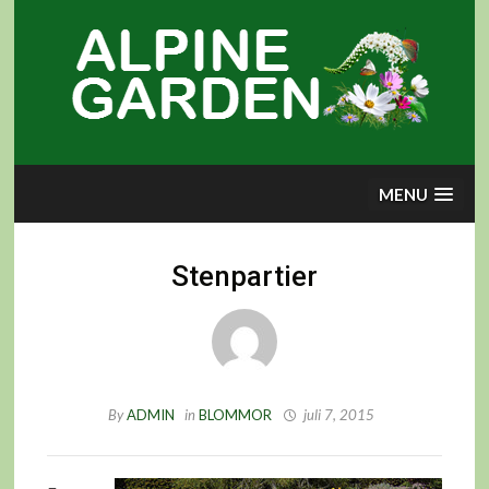
Skip
to
content
MENU
Stenpartier
By
ADMIN
in
BLOMMOR
juli 7, 2015