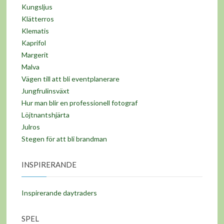
Kungsljus
Klätterros
Klematis
Kaprifol
Margerit
Malva
Vägen till att bli eventplanerare
Jungfrulinsväxt
Hur man blir en professionell fotograf
Löjtnantshjärta
Julros
Stegen för att bli brandman
INSPIRERANDE
Inspirerande daytraders
SPEL