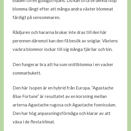
bladen till en guldgul nyans. Du kan ofta se denna Isop
blomma långt efter att många andra växter blommat
färdigt på sensommaren.
Rådjuren och hararna brukar inte dras till den här
perennen däremot kan den få besök av sniglar. Växtens
vackra blommor lockar till sig många fjärilar och bin.
Den fungerar bra att ha som snittblomma i en vacker
sommarbukett.
Den här Isopen är en hybrid från Europa. ”Agastache
Blue Fortune” är resultatet av en korsning mellan
arterna Agastache rugosa och Agastache foeniculum.
Den har hög anpassningsförmåga och klarar av att
växa i de flesta klimat.