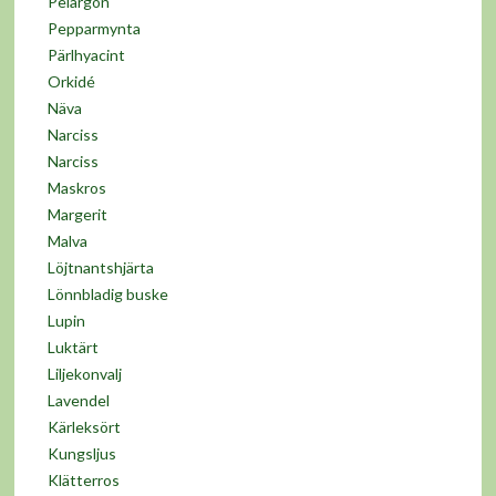
Pelargon
Pepparmynta
Pärlhyacint
Orkidé
Näva
Narciss
Narciss
Maskros
Margerit
Malva
Löjtnantshjärta
Lönnbladig buske
Lupin
Luktärt
Liljekonvalj
Lavendel
Kärleksört
Kungsljus
Klätterros