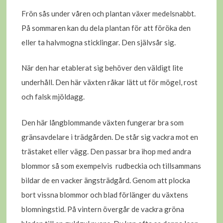
Frön sås under våren och plantan växer medelsnabbt.
På sommaren kan du dela plantan för att föröka den
eller ta halvmogna sticklingar. Den självsår sig.
När den har etablerat sig behöver den väldigt lite
underhåll. Den här växten råkar lätt ut för mögel, rost
och falsk mjöldagg.
Den här långblommande växten fungerar bra som
gränsavdelare i trädgården. De står sig vackra mot en
trästaket eller vägg. Den passar bra ihop med andra
blommor så som exempelvis rudbeckia och tillsammans
bildar de en vacker ängsträdgård. Genom att plocka
bort vissna blommor och blad förlänger du växtens
blomningstid. På vintern övergår de vackra gröna