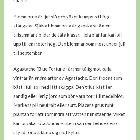
sparris.
Blommorna är ljusblå och växer klumpvis i höga
stängslar. Själva blommorna är ganska små men
tillsammans bildar de täta klasar. Hela plantan kan bli
upp till en meter hög. Den blommar som mest under juli
till september.
Agastache ”Blue Fortune” är mer tålig mot kalla
vintrar än andra arter av Agastache. Den frodas som
bäst i full sol med lätt skugga. Den trivs bäst i en
sandig eller lerig jord som bör vara torr till medelblöt.
Markens pH neutralt eller surt. Placera grus runt
plantan för att förhindra att vatten blir stående, vilket
kan orsaka röta. Under vintern kan den behöva viss
skydd för att klara sig mot kylan.