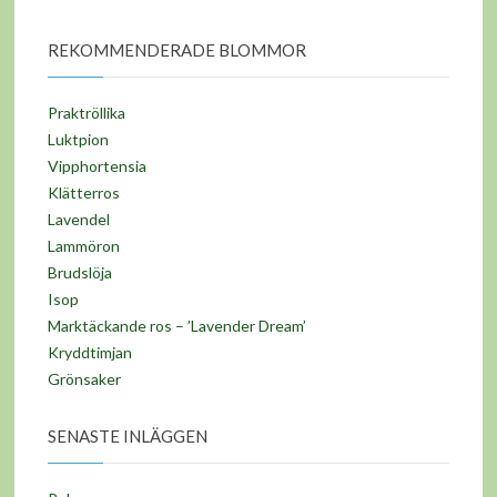
REKOMMENDERADE BLOMMOR
Praktröllika
Luktpion
Vipphortensia
Klätterros
Lavendel
Lammöron
Brudslöja
Isop
Marktäckande ros – ’Lavender Dream’
Kryddtimjan
Grönsaker
SENASTE INLÄGGEN