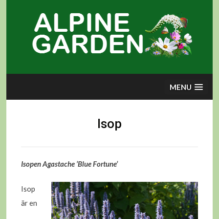
Skip
to
content
MENU
Isop
Isopen Agastache ’Blue Fortune’
Isop
är en