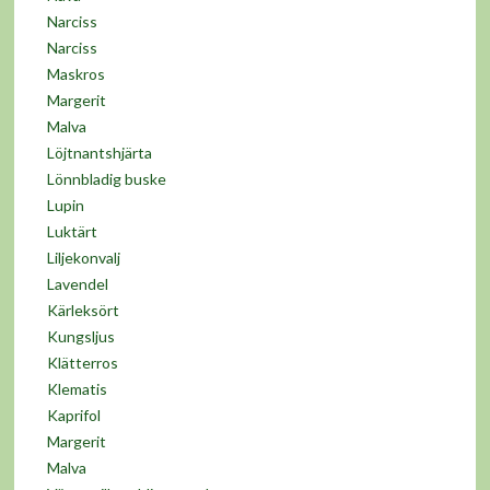
Narciss
Narciss
Maskros
Margerit
Malva
Löjtnantshjärta
Lönnbladig buske
Lupin
Luktärt
Liljekonvalj
Lavendel
Kärleksört
Kungsljus
Klätterros
Klematis
Kaprifol
Margerit
Malva