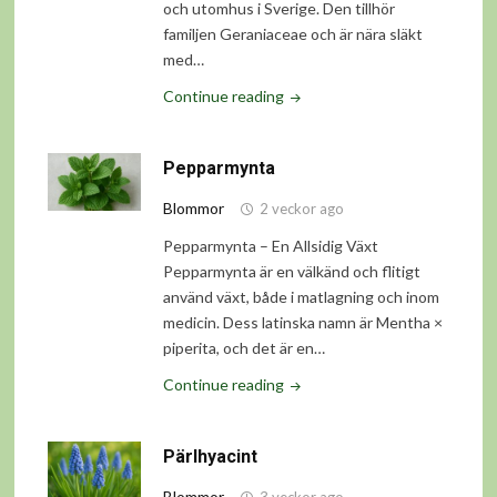
och utomhus i Sverige. Den tillhör
familjen Geraniaceae och är nära släkt
med…
"Pelargon"
Continue reading
Pepparmynta
Blommor
2 veckor ago
Pepparmynta – En Allsidig Växt
Pepparmynta är en välkänd och flitigt
använd växt, både i matlagning och inom
medicin. Dess latinska namn är Mentha ×
piperita, och det är en…
"Pepparmynta"
Continue reading
Pärlhyacint
Blommor