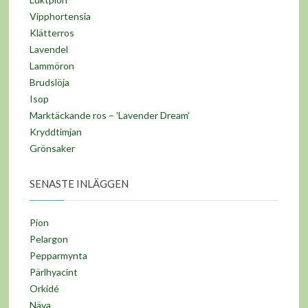
Vipphortensia
Klätterros
Lavendel
Lammöron
Brudslöja
Isop
Marktäckande ros – ’Lavender Dream’
Kryddtimjan
Grönsaker
SENASTE INLÄGGEN
Pion
Pelargon
Pepparmynta
Pärlhyacint
Orkidé
Näva