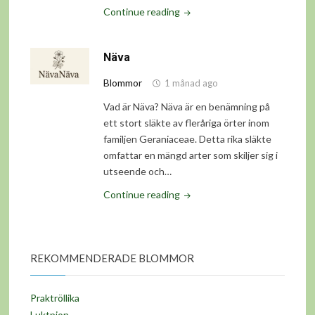
"Orkidé"
Continue reading
Näva
Blommor
1 månad ago
Vad är Näva? Näva är en benämning på
ett stort släkte av fleråriga örter inom
familjen Geraniaceae. Detta rika släkte
omfattar en mängd arter som skiljer sig i
utseende och…
"Näva"
Continue reading
REKOMMENDERADE BLOMMOR
Praktröllika
Luktpion