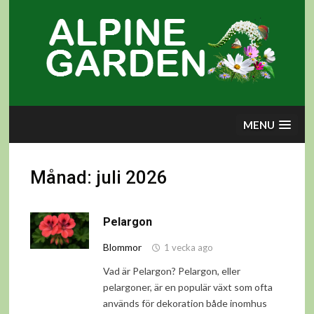
Skip
to
content
MENU
Månad:
juli 2026
Pelargon
Blommor
1 vecka ago
Vad är Pelargon? Pelargon, eller
pelargoner, är en populär växt som ofta
används för dekoration både inomhus