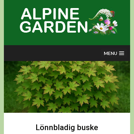
Skip
to
content
MENU
Lönnbladig buske