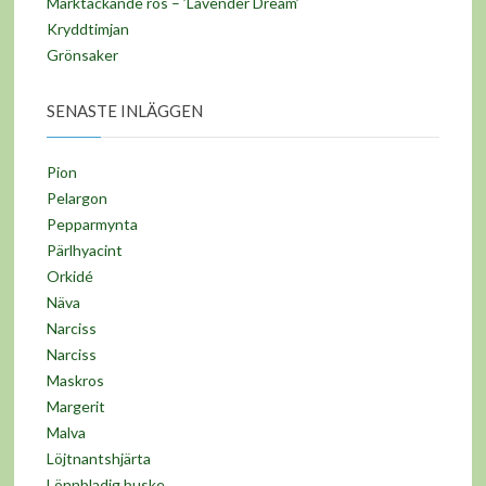
Marktäckande ros – ’Lavender Dream’
Kryddtimjan
Grönsaker
SENASTE INLÄGGEN
Pion
Pelargon
Pepparmynta
Pärlhyacint
Orkidé
Näva
Narciss
Narciss
Maskros
Margerit
Malva
Löjtnantshjärta
Lönnbladig buske