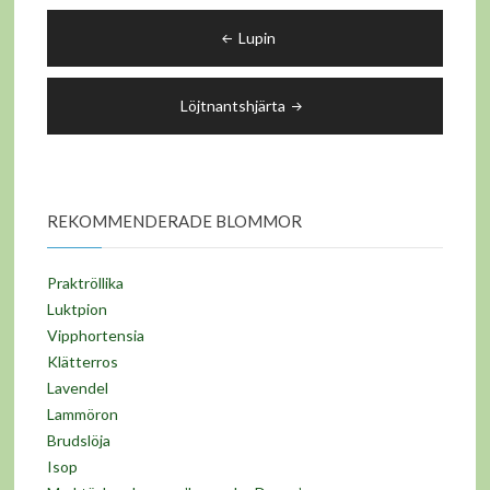
Inläggsnavigering
Lupin
Löjtnantshjärta
REKOMMENDERADE BLOMMOR
Praktröllika
Luktpion
Vipphortensia
Klätterros
Lavendel
Lammöron
Brudslöja
Isop