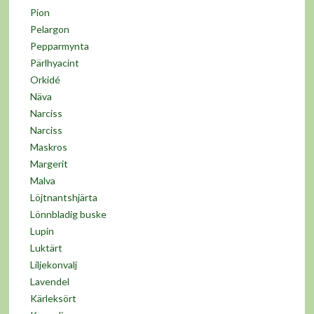
Pion
Pelargon
Pepparmynta
Pärlhyacint
Orkidé
Näva
Narciss
Narciss
Maskros
Margerit
Malva
Löjtnantshjärta
Lönnbladig buske
Lupin
Luktärt
Liljekonvalj
Lavendel
Kärleksört