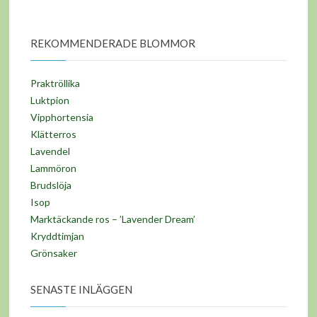
REKOMMENDERADE BLOMMOR
Praktröllika
Luktpion
Vipphortensia
Klätterros
Lavendel
Lammöron
Brudslöja
Isop
Marktäckande ros – ’Lavender Dream’
Kryddtimjan
Grönsaker
SENASTE INLÄGGEN