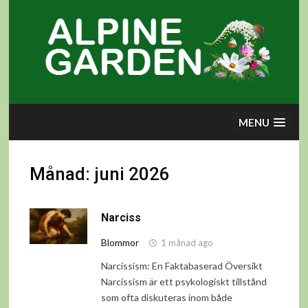
Skip
to
content
MENU
Månad:
juni 2026
Narciss
Blommor
1 månad ago
Narcissism: En Faktabaserad Översikt
Narcissism är ett psykologiskt tillstånd
som ofta diskuteras inom både