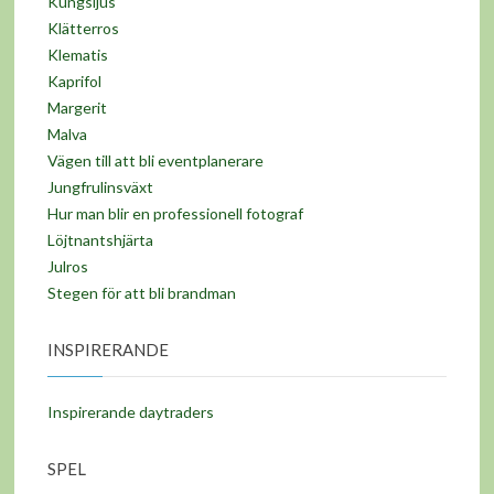
Kungsljus
Klätterros
Klematis
Kaprifol
Margerit
Malva
Vägen till att bli eventplanerare
Jungfrulinsväxt
Hur man blir en professionell fotograf
Löjtnantshjärta
Julros
Stegen för att bli brandman
INSPIRERANDE
Inspirerande daytraders
SPEL