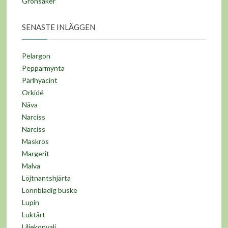
Grönsaker
SENASTE INLÄGGEN
Pelargon
Pepparmynta
Pärlhyacint
Orkidé
Näva
Narciss
Narciss
Maskros
Margerit
Malva
Löjtnantshjärta
Lönnbladig buske
Lupin
Luktärt
Liljekonvalj