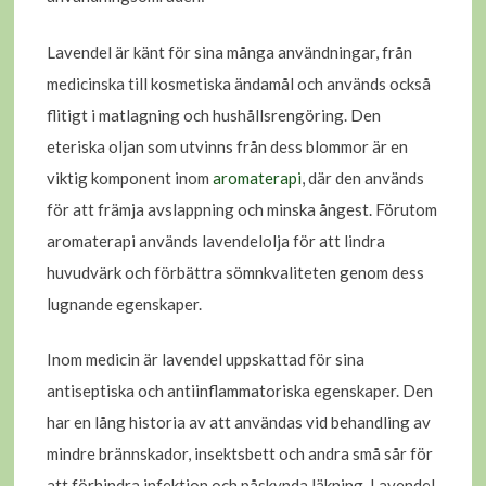
Lavendel är känt för sina många användningar, från
medicinska till kosmetiska ändamål och används också
flitigt i matlagning och hushållsrengöring. Den
eteriska oljan som utvinns från dess blommor är en
viktig komponent inom
aromaterapi
, där den används
för att främja avslappning och minska ångest. Förutom
aromaterapi används lavendelolja för att lindra
huvudvärk och förbättra sömnkvaliteten genom dess
lugnande egenskaper.
Inom medicin är lavendel uppskattad för sina
antiseptiska och antiinflammatoriska egenskaper. Den
har en lång historia av att användas vid behandling av
mindre brännskador, insektsbett och andra små sår för
att förhindra infektion och påskynda läkning. Lavendel