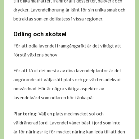
till olika maträtter, framförallt desserter, bakverk och
drycker. Lavendelhonung är känt för sin unika smak och
betraktas som en delikatess i vissa regioner.
Odling och skötsel
För att odla lavendel framgångsrikt är det viktigt att
förstå växtens behov:
För att få ut det mesta av dina lavendelplantor är det
avgörande att välja rätt plats och ge växten adekvat
omvårdnad. Här är några viktiga aspekter av
lavendelvård som odlaren bör tänka på:
Plantering:
Välj en plats med mycket sol och
väldränerad jord. Lavendel växer bäst i jord som inte
är för näringsrik; för mycket näring kan leda till att den