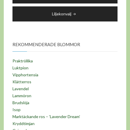
Liljekonvalj
REKOMMENDERADE BLOMMOR
Praktröllika
Luktpion
Vipphortensia
Klätterros
Lavendel
Lammöron
Brudslöja
Isop
Marktäckande ros – ’Lavender Dream’
Kryddtimjan