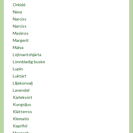
Orkidé
Näva
Narciss
Narciss
Maskros
Margerit
Malva
Löjtnantshjärta
Lönnbladig buske
Lupin
Luktärt
Liljekonvalj
Lavendel
Kärleksört
Kungsljus
Klätterros
Klematis
Kaprifol
Margerit