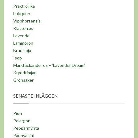
Praktröllika
Luktpion
Vipphortensia
Klätterros
Lavendel
Lammöron
Brudslöja
Isop
Marktäckande ros – ’Lavender Dream’
Kryddtimjan
Grönsaker
SENASTE INLÄGGEN
Pion
Pelargon
Pepparmynta
Pärlhyacint