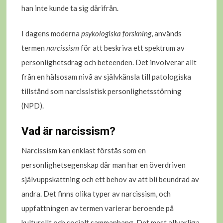
han inte kunde ta sig därifrån.
I dagens moderna
psykologiska forskning
, används
termen
narcissism
för att beskriva ett spektrum av
personlighetsdrag och beteenden. Det involverar allt
från en hälsosam nivå av självkänsla till patologiska
tillstånd som narcissistisk personlighetsstörning
(NPD).
Vad är narcissism?
Narcissism kan enklast förstås som en
personlighetsegenskap där man har en överdriven
självuppskattning och ett behov av att bli beundrad av
andra. Det finns olika typer av narcissism, och
uppfattningen av termen varierar beroende på
kulturellt och socialt sammanhang. Det mest allvarliga