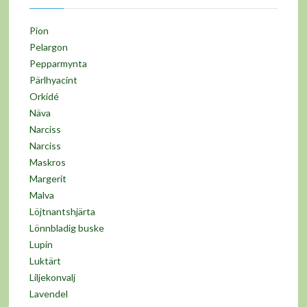
Pion
Pelargon
Pepparmynta
Pärlhyacint
Orkidé
Näva
Narciss
Narciss
Maskros
Margerit
Malva
Löjtnantshjärta
Lönnbladig buske
Lupin
Luktärt
Liljekonvalj
Lavendel