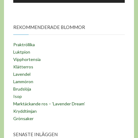
REKOMMENDERADE BLOMMOR
Praktröllika
Luktpion
Vipphortensia
Klätterros
Lavendel
Lammöron
Brudslöja
Isop
Marktäckande ros – ’Lavender Dream’
Kryddtimjan
Grönsaker
SENASTE INLÄGGEN