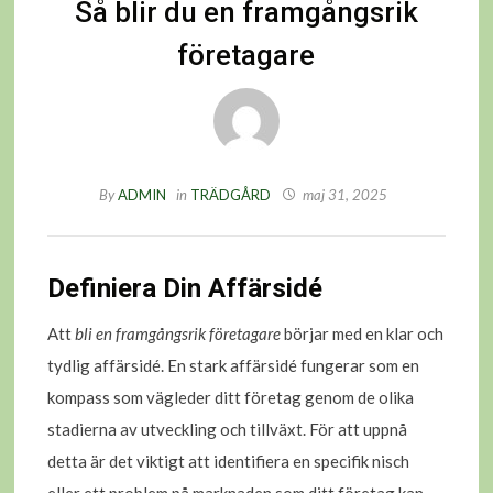
Så blir du en framgångsrik
företagare
By
ADMIN
in
TRÄDGÅRD
maj 31, 2025
Definiera Din Affärsidé
Att
bli en framgångsrik företagare
börjar med en klar och
tydlig affärsidé. En stark affärsidé fungerar som en
kompass som vägleder ditt företag genom de olika
stadierna av utveckling och tillväxt. För att uppnå
detta är det viktigt att identifiera en specifik nisch
eller ett problem på marknaden som ditt företag kan