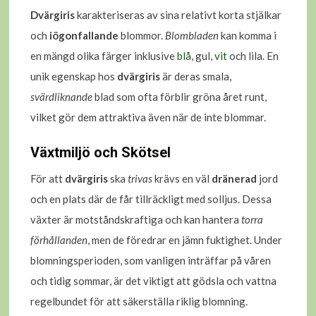
Dvärgiris
karakteriseras av sina relativt korta stjälkar
och
iögonfallande
blommor.
Blombladen
kan komma i
en mängd olika färger inklusive
blå
, gul,
vit
och lila. En
unik egenskap hos
dvärgiris
är deras smala,
svärdliknande
blad som ofta förblir gröna året runt,
vilket gör dem attraktiva även när de inte blommar.
Växtmiljö och Skötsel
För att
dvärgiris
ska
trivas
krävs en väl
dränerad
jord
och en plats där de får tillräckligt med solljus. Dessa
växter är motståndskraftiga och kan hantera
torra
förhållanden
, men de föredrar en jämn fuktighet. Under
blomningsperioden, som vanligen inträffar på våren
och tidig sommar, är det viktigt att gödsla och vattna
regelbundet för att säkerställa riklig blomning.