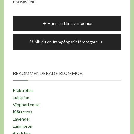
ekosystem
.
Inläggsnavigering
Hur man blir civilingenjör
Så blir du en framgångsrik företagare
REKOMMENDERADE BLOMMOR
Praktröllika
Luktpion
Vipphortensia
Klätterros
Lavendel
Lammöron
Brudslöja