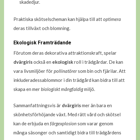
skadedjur.
Praktiska skötselscheman kan hjälpa till att
optimera
deras tillväxt och blomning.
Ekologisk Framträdande
Förutom deras dekorativa attraktionskraft, spelar
dvärgiris
också en
ekologisk
roll i trädgårdar. De kan
vara livsmiljöer för
pollinatörer
som bin och fjärilar. Att
inkluderadessablommor i din trädgård kan bidra till att
skapa en mer
biologiskt mångfaldig
miljö.
Sammanfattningsvis är
dvärgiris
mer än bara en
skönhetsförhöjande växt. Med rätt vård och skötsel
kan de erbjuda en
färgexplosion
som varar genom
många säsonger och samtidigt bidra till trädgårdens