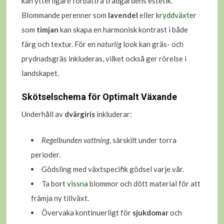
kan ytterligare förbättra trädgårdens estetik.
Blommande perenner som
lavendel
eller
kryddväxter
som
timjan
kan skapa en harmonisk kontrast i både
färg och textur. För en
naturlig
look kan gräs- och
prydnadsgräs inkluderas, vilket också ger rörelse i
landskapet.
Skötselschema för Optimalt Växande
Underhåll av
dvärgiris
inkluderar:
Regelbunden vattning
, särskilt under torra
perioder.
Gödsling med växtspecifik gödsel varje vår.
Ta bort
vissna
blommor och dött material för att
främja ny tillväxt.
Övervaka kontinuerligt för
sjukdomar
och