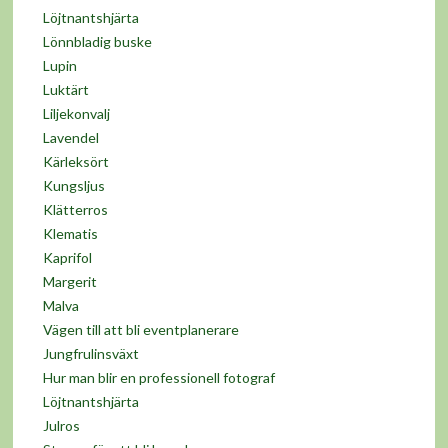
Löjtnantshjärta
Lönnbladig buske
Lupin
Luktärt
Liljekonvalj
Lavendel
Kärleksört
Kungsljus
Klätterros
Klematis
Kaprifol
Margerit
Malva
Vägen till att bli eventplanerare
Jungfrulinsväxt
Hur man blir en professionell fotograf
Löjtnantshjärta
Julros