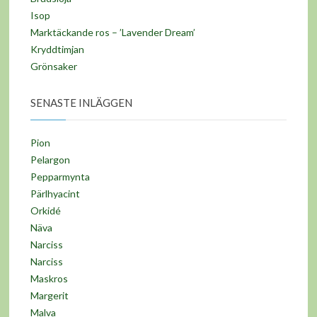
Isop
Marktäckande ros – ’Lavender Dream’
Kryddtimjan
Grönsaker
SENASTE INLÄGGEN
Pion
Pelargon
Pepparmynta
Pärlhyacint
Orkidé
Näva
Narciss
Narciss
Maskros
Margerit
Malva