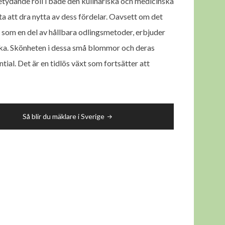
tydande roll i både den kulinariska och medicinska
a att dra nytta av dess fördelar. Oavsett om det
 som en del av hållbara odlingsmetoder, erbjuder
ska. Skönheten i dessa små blommor och deras
ial. Det är en tidlös växt som fortsätter att
Så blir du mäklare i Sverige