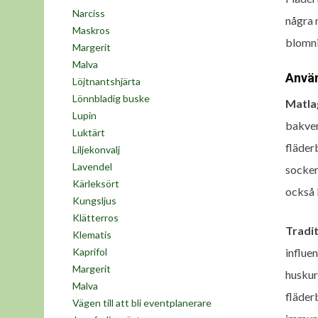
Narciss
några 
Maskros
blomni
Margerit
Malva
Anvä
Löjtnantshjärta
Lönnbladig buske
Matla
Lupin
bakver
Luktärt
fläder
Liljekonvalj
Lavendel
socker
Kärleksört
också 
Kungsljus
Klätterros
Tradit
Klematis
influe
Kaprifol
Margerit
huskur
Malva
fläder
Vägen till att bli eventplanerare