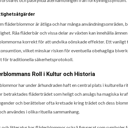
örsvaret och påskynda återhämtningen från förkylningssymtom.
ktighetsåtgärder
m fläderblommor är ätliga och har många användningsområden, bö
tighet. Råa fläderbär och vissa delar av växten kan innehålla ämnen
blommorna korrekt för att undvika oönskade effekter. Ett vanligt 
konsumtion, vilket minskar risken för eventuella obehagliga bive
t för traditionella säkerhetsprotokoll.
erblommans Roll i Kultur och Historia
lommor har under århundraden haft en central plats i kulturella ritua
er betraktades fläderträdet som heligt och ansågs ha magiska krafter.
legender och berättelser ofta kretsade kring trädet och dess blo
och användes i olika rituella sammanhang.
k och litteratur har fläderblommor också figurerat som symboler f