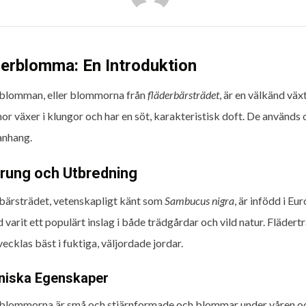
derblomma: En Introduktion
blomman, eller blommorna från
fläderbärsträdet
, är en välkänd väx
r växer i klungor och har en söt, karakteristisk doft. De används o
nhang.
rung och Utbredning
bärsträdet, vetenskapligt känt som
Sambucus nigra
, är infödd i E
d varit ett populärt inslag i både trädgårdar och vild natur. Flädert
ecklas bäst i fuktiga, väljordade jordar.
niska Egenskaper
blommorna är små och stjärnformade och blommar under våren oc