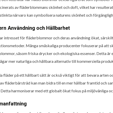
scinerats av fläderblommans skönhet och doft, vilket har resulterat
stinkta närvaro kan symbolisera naturens skönhet och förgängligh
rn Användning och Hållbarhet
har intresset för fläderblommor och deras användning ökat, särskil
tionsmetoder. Många småskaliga producenter fokuserar på att sk
blommor, såsom friska drycker och ekologiska essenser. Detta är e
rågar mer naturliga och hållbara alternativ till kommersiella produk
la fläder på ett hållbart sätt är också viktigt för att bevara arte
 av fläderbärsträd kan man bidra till en mer hållbar framtid och sa
. Detta harmoniserar med ett globalt ökat fokus på miljövänliga 
anfattning