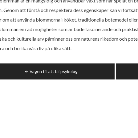
blomman är en mångsidig och användbar växt som har spelat en be
n. Genom att förstå och respektera dess egenskaper kan vi fortsätt
r om att använda blommorna i köket, traditionella botemedel eller
blomman en rad möjligheter som är både fascinerande och prakti
iska och kulturella arv påminner oss om naturens rikedom och potent
ra och berika våra liv på olika sätt.
ggsnavigering
Vägen till att bli psykolog