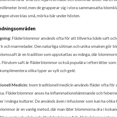
millimeter bred, men de grupperar sig i stora sammansatta blomklas
ngen utvecklas små, mörka bär under hösten.
ndningsområden
gning:
Fläderblommor används ofta för att tillverka både saft och
k och marmelader. Den naturliga sötman och unika smaken gör blo
blomssaft är en tradition som uppskattas av många, där blommorn
. Förutom saft är fläderblommor också populära i efterrätter so
komplimentera olika typer av sylt och gelé.
ionell Medicin:
Inom traditionell medicin används fläder ofta fö
nsa. Fläderblommor anses ha inflammationshämmande och feberneds
er i många kulturer. De används även i infusioner som kan ha olika 
blommor är en vanlig metod, där man låter blommorna dra i kokande 