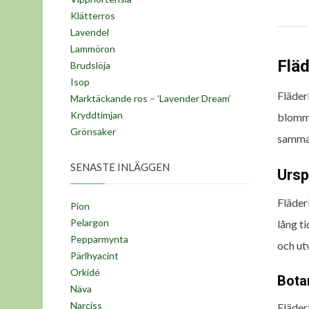
Klätterros
Lavendel
Lammöron
Flä
Brudslöja
Isop
Fläder
Marktäckande ros – ’Lavender Dream’
Kryddtimjan
blommo
Grönsaker
samma
SENASTE INLÄGGEN
Ursp
Fläder
Pion
Pelargon
lång ti
Pepparmynta
och utv
Pärlhyacint
Orkidé
Bota
Näva
Narciss
Fläder