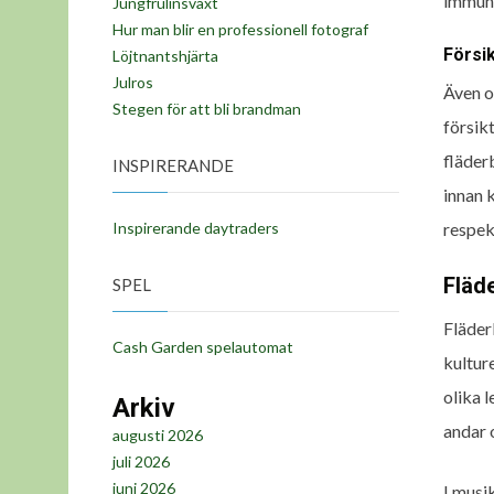
immunf
Jungfrulinsväxt
Hur man blir en professionell fotograf
Försi
Löjtnantshjärta
Julros
Även o
Stegen för att bli brandman
försik
fläder
INSPIRERANDE
innan 
respek
Inspirerande daytraders
Fläd
SPEL
Fläderb
Cash Garden spelautomat
kultur
olika 
Arkiv
andar 
augusti 2026
juli 2026
juni 2026
I musi