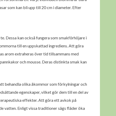
ar som kan bli upp till 20 cm i diameter. Efter
 te. Dessa kan också fungera som smakförhöjare i
mmorna till en uppskattad ingrediens. Att göra
as arom extraheras över tid tillsammans med
m pannkakor och mousse. Deras distinkta smak kan
r att behandla olika åkommor som förkylningar och
ättande egenskaper, vilket gör dem till en del av
terapeutiska effekter. Att göra ett avkok på
vatten. Enligt vissa traditioner sägs fläder öka