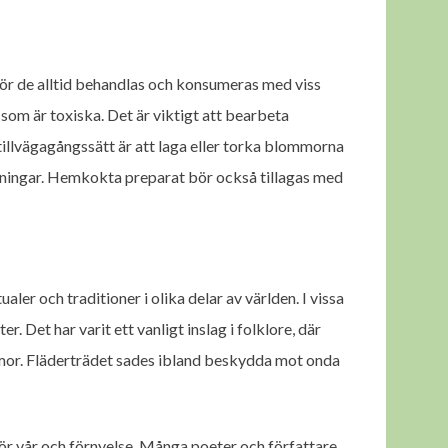
r de alltid behandlas och konsumeras med viss
 som är toxiska. Det är viktigt att bearbeta
tillvägagångssätt är att laga eller torka blommorna
rkningar. Hemkokta preparat bör också tillagas med
ler och traditioner i olika delar av världen. I vissa
 Det har varit ett vanligt inslag i folklore, där
mmor. Fläderträdet sades ibland beskydda mot onda
ör vår och förnyelse. Många poeter och författare