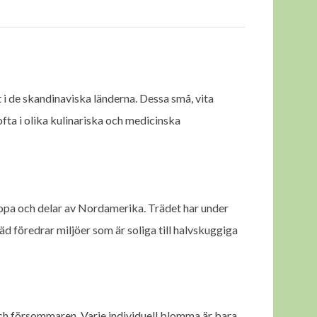
t i de skandinaviska länderna. Dessa små, vita
fta i olika kulinariska och medicinska
uropa och delar av Nordamerika. Trädet har under
räd föredrar miljöer som är soliga till halvskuggiga
h försommaren. Varje individuell blomma är bara