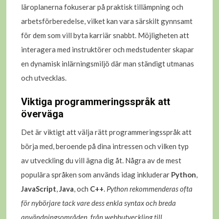
läroplanerna fokuserar på praktisk tillämpning och
arbetsförberedelse, vilket kan vara särskilt gynnsamt
för dem som vill byta karriär snabbt. Möjligheten att
interagera med instruktörer och medstudenter skapar
en dynamisk inlärningsmiljö där man ständigt utmanas
och utvecklas.
Viktiga programmeringsspråk att
överväga
Det är viktigt att välja rätt programmeringsspråk att
börja med, beroende på dina intressen och vilken typ
av utveckling du vill ägna dig åt. Några av de mest
populära språken som används idag inkluderar
Python
,
JavaScript
,
Java
, och
C++
.
Python rekommenderas ofta
för nybörjare tack vare dess enkla syntax och breda
användningsområden, från webbutveckling till