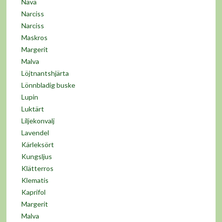
Näva
Narciss
Narciss
Maskros
Margerit
Malva
Löjtnantshjärta
Lönnbladig buske
Lupin
Luktärt
Liljekonvalj
Lavendel
Kärleksört
Kungsljus
Klätterros
Klematis
Kaprifol
Margerit
Malva