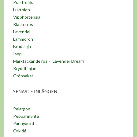
Praktröllika
Luktpion
Vipphortensia
Klätterros
Lavendel
Lammöron
Brudslöja
Isop
Marktäckande ros – ’Lavender Dream’
Kryddtimjan
Grönsaker
SENASTE INLÄGGEN
Pelargon
Pepparmynta
Pärlhyacint
Orkidé