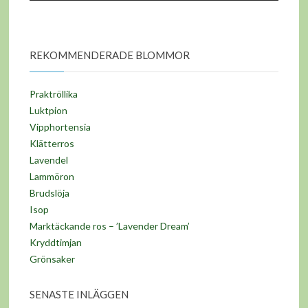
REKOMMENDERADE BLOMMOR
Praktröllika
Luktpion
Vipphortensia
Klätterros
Lavendel
Lammöron
Brudslöja
Isop
Marktäckande ros – ’Lavender Dream’
Kryddtimjan
Grönsaker
SENASTE INLÄGGEN