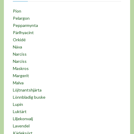
Pion
Pelargon
Pepparmynta
Pärlhyacint
Orkidé
Näva
Narciss
Narciss
Maskros
Margerit
Malva
Löjtnantshjärta
Lönnbladig buske
Lupin
Luktärt
Liljekonvalj
Lavendel
Kärleksört