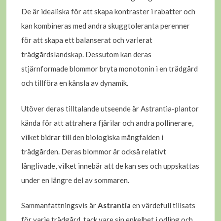
De är idealiska för att skapa kontraster i rabatter och
kan kombineras med andra skuggtoleranta perenner
för att skapa ett balanserat och varierat
trädgårdslandskap. Dessutom kan deras
stjärnformade blommor bryta monotonin i en trädgård
och tillföra en känsla av dynamik.
Utöver deras tilltalande utseende är Astrantia-plantor
kända för att attrahera fjärilar och andra pollinerare,
vilket bidrar till den biologiska mångfalden i
trädgården. Deras blommor är också relativt
långlivade, vilket innebär att de kan ses och uppskattas
under en längre del av sommaren.
Sammanfattningsvis är
Astrantia
en värdefull tillsats
för varje trädgård, tack vare sin enkelhet i odling och