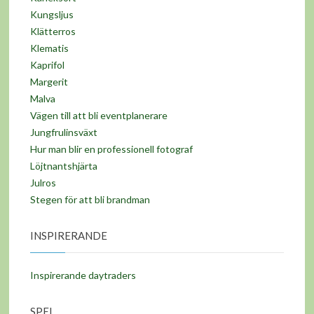
Kungsljus
Klätterros
Klematis
Kaprifol
Margerit
Malva
Vägen till att bli eventplanerare
Jungfrulinsväxt
Hur man blir en professionell fotograf
Löjtnantshjärta
Julros
Stegen för att bli brandman
INSPIRERANDE
Inspirerande daytraders
SPEL