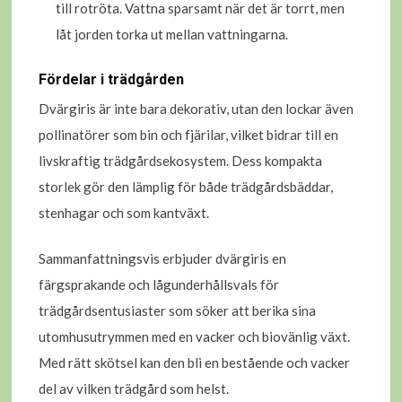
till rotröta. Vattna sparsamt när det är torrt, men
låt jorden torka ut mellan vattningarna.
Fördelar i trädgården
Dvärgiris är inte bara dekorativ, utan den lockar även
pollinatörer som bin och fjärilar, vilket bidrar till en
livskraftig trädgårdsekosystem. Dess kompakta
storlek gör den lämplig för både trädgårdsbäddar,
stenhagar och som kantväxt.
Sammanfattningsvis erbjuder dvärgiris en
färgsprakande och lågunderhållsvals för
trädgårdsentusiaster som söker att berika sina
utomhusutrymmen med en vacker och biovänlig växt.
Med rätt skötsel kan den bli en bestående och vacker
del av vilken trädgård som helst.