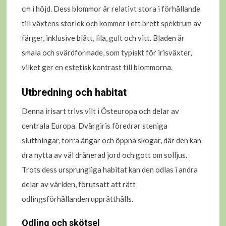
cm i höjd. Dess blommor är relativt stora i förhållande
till växtens storlek och kommer i ett brett spektrum av
färger, inklusive blått, lila, gult och vitt. Bladen är
smala och svärdformade, som typiskt för irisväxter,
vilket ger en estetisk kontrast till blommorna.
Utbredning och habitat
Denna irisart trivs vilt i Östeuropa och delar av
centrala Europa. Dvärgiris föredrar steniga
sluttningar, torra ängar och öppna skogar, där den kan
dra nytta av väl dränerad jord och gott om solljus.
Trots dess ursprungliga habitat kan den odlas i andra
delar av världen, förutsatt att rätt
odlingsförhållanden upprätthålls.
Odling och skötsel