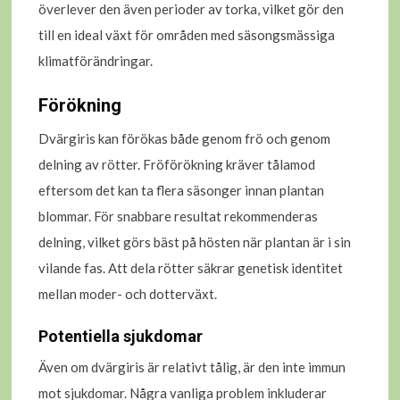
överlever den även perioder av torka, vilket gör den
till en ideal växt för områden med säsongsmässiga
klimatförändringar.
Förökning
Dvärgiris kan förökas både genom frö och genom
delning av rötter. Fröförökning kräver tålamod
eftersom det kan ta flera säsonger innan plantan
blommar. För snabbare resultat rekommenderas
delning, vilket görs bäst på hösten när plantan är i sin
vilande fas. Att dela rötter säkrar genetisk identitet
mellan moder- och dotterväxt.
Potentiella sjukdomar
Även om dvärgiris är relativt tålig, är den inte immun
mot sjukdomar. Några vanliga problem inkluderar