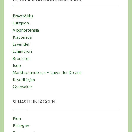
Praktröllika
Luktpion
Vipphortensia
Klätterros
Lavendel
Lammöron
Brudslöja
Isop
Marktäckande ros – ’Lavender Dream’
Kryddtimjan
Grönsaker
SENASTE INLÄGGEN
Pion
Pelargon