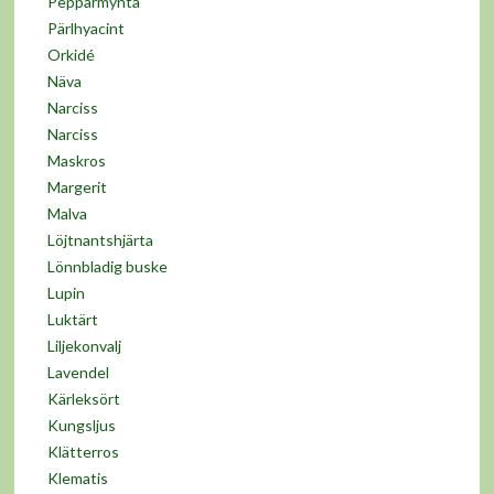
Pepparmynta
Pärlhyacint
Orkidé
Näva
Narciss
Narciss
Maskros
Margerit
Malva
Löjtnantshjärta
Lönnbladig buske
Lupin
Luktärt
Liljekonvalj
Lavendel
Kärleksört
Kungsljus
Klätterros
Klematis