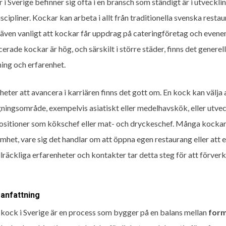
 i Sverige befinner sig ofta i en bransch som ständigt är i utveckl
cipliner. Kockar kan arbeta i allt från traditionella svenska restau
 även vanligt att kockar får uppdrag på cateringföretag och even
cerade kockar är hög, och särskilt i större städer, finns det genere
ning och erfarenhet.
eter att avancera i karriären finns det gott om. En kock kan välja a
ningsområde, exempelvis asiatiskt eller medelhavskök, eller utveck
ositioner som kökschef eller mat- och dryckeschef. Många kockar
mhet, vare sig det handlar om att öppna egen restaurang eller att e
llräckliga erfarenheter och kontakter tar detta steg för att förver
nfattning
i kock i Sverige är en process som bygger på en balans mellan
form