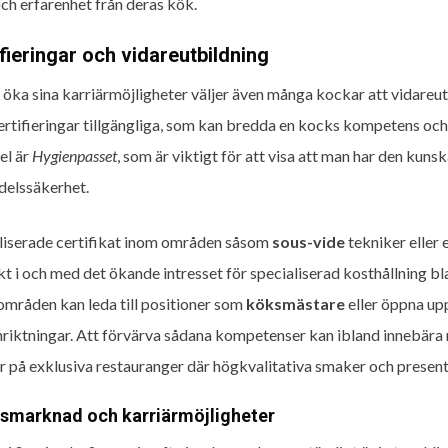
och erfarenhet från deras kök.
fieringar och vidareutbildning
t öka sina karriärmöjligheter väljer även många kockar att vidareut
certifieringar tillgängliga, som kan bredda en kocks kompetens o
el är
Hygienpasset
, som är viktigt för att visa att man har den kuns
delssäkerhet.
liserade certifikat inom områden såsom
sous-vide
tekniker eller
ikt i och med det ökande intresset för specialiserad kosthållning
områden kan leda till positioner som
köksmästare
eller öppna up
riktningar. Att förvärva sådana kompetenser kan ibland innebära m
r på exklusiva restauranger där högkvalitativa smaker och presenta
smarknad och karriärmöjligheter