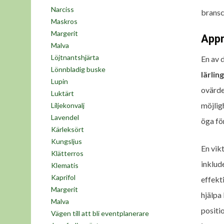
Narciss
bransc
Maskros
Margerit
Appr
Malva
Löjtnantshjärta
En av 
Lönnbladig buske
lärling
Lupin
ovärde
Luktärt
möjlig
Liljekonvalj
Lavendel
öga för
Kärleksört
Kungsljus
En vik
Klätterros
inklud
Klematis
Kaprifol
effekt
Margerit
hjälpa
Malva
positi
Vägen till att bli eventplanerare