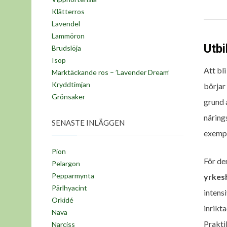
Klätterros
Lavendel
Lammöron
Utbi
Brudslöja
Isop
Att bl
Marktäckande ros – ’Lavender Dream’
Kryddtimjan
börjar
Grönsaker
grund 
näring
SENASTE INLÄGGEN
exempe
Pion
För de
Pelargon
Pepparmynta
yrkes
Pärlhyacint
intens
Orkidé
inrikt
Näva
Prakti
Narciss