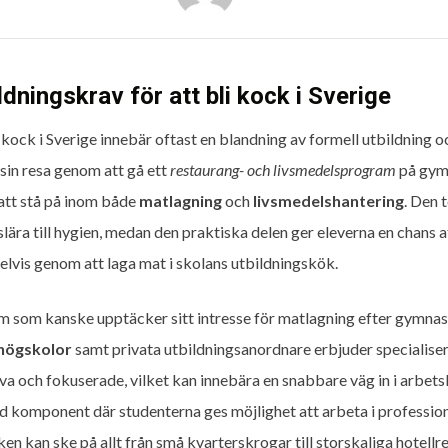
ldningskrav för att bli kock i Sverige
i kock i Sverige innebär oftast en blandning av formell utbildning 
 sin resa genom att gå ett
restaurang- och livsmedelsprogram
på gymn
att stå på inom både
matlagning
och
livsmedelshantering
. Den 
slära till hygien, medan den praktiska delen ger eleverna en chans a
lvis genom att laga mat i skolans utbildningskök.
m som kanske upptäcker sitt intresse för matlagning efter gymnasi
högskolor
samt privata utbildningsanordnare erbjuder specialise
iva och fokuserade, vilket kan innebära en snabbare väg in i arbet
ad komponent där studenterna ges möjlighet att arbeta i professione
ken kan ske på allt från små kvarterskrogar till storskaliga hotellre