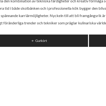
la den kombination av tekniska färdigheter och kreativ förmåga s
era tid i både skolbänken och i professionella kök bygger den bliv
pännande karriärmöjligheter. Nyckeln till att bli framgångsrik är att
gt föränderliga trender och tekniker som präglar kulinariska värld
ggsnavigering
Gurkört