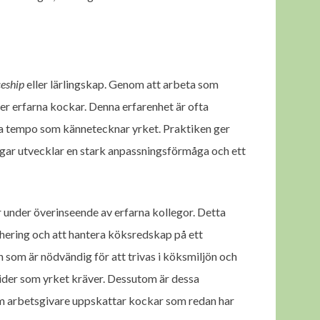
ceship
eller lärlingskap. Genom att arbeta som
 mer erfarna kockar. Denna erfarenhet är ofta
bba tempo som kännetecknar yrket. Praktiken ger
ingar utvecklar en stark anpassningsförmåga och ett
r under överinseende av erfarna kollegor. Detta
hering och att hantera köksredskap på ett
n som är nödvändig för att trivas i köksmiljön och
stider som yrket kräver. Dessutom är dessa
om arbetsgivare uppskattar kockar som redan har