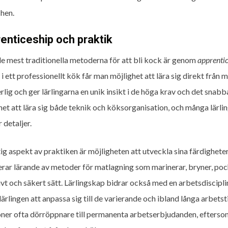
hen.
enticeship och praktik
de mest traditionella metoderna för att bli kock är genom
apprenti
i ett professionellt kök får man möjlighet att lära sig direkt från
rlig och ger lärlingarna en unik insikt i de höga krav och det sna
het att lära sig både teknik och köksorganisation, och många lärl
 detaljer.
tig aspekt av praktiken är möjligheten att utveckla sina färdighete
erar lärande av metoder för matlagning som marinerar, bryner, poc
ivt och säkert sätt. Lärlingskap bidrar också med en arbetsdiscipli
 lärlingen att anpassa sig till de varierande och ibland långa arbet
oner ofta dörröppnare till permanenta arbetserbjudanden, efters