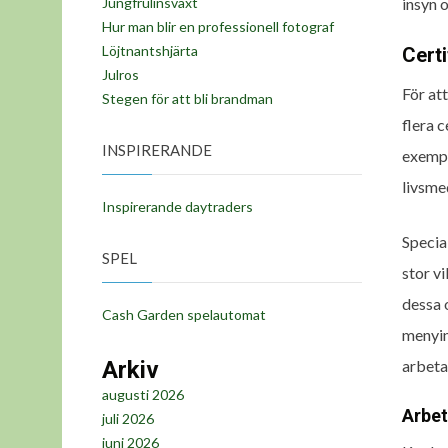
insyn 
Jungfrulinsväxt
Hur man blir en professionell fotograf
Löjtnantshjärta
Certi
Julros
För at
Stegen för att bli brandman
flera 
INSPIRERANDE
exemp
livsme
Inspirerande daytraders
Specia
SPEL
stor v
dessa 
Cash Garden spelautomat
menyin
arbeta
Arkiv
augusti 2026
Arbet
juli 2026
juni 2026