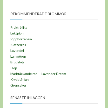
REKOMMENDERADE BLOMMOR
Praktröllika
Luktpion
Vipphortensia
Klätterros
Lavendel
Lammöron
Brudslöja
Isop
Marktäckande ros – ’Lavender Dream’
Kryddtimjan
Grönsaker
SENASTE INLÄGGEN