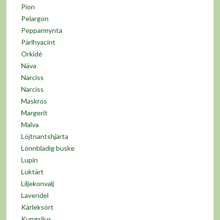
Pion
Pelargon
Pepparmynta
Pärlhyacint
Orkidé
Näva
Narciss
Narciss
Maskros
Margerit
Malva
Löjtnantshjärta
Lönnbladig buske
Lupin
Luktärt
Liljekonvalj
Lavendel
Kärleksört
Kungsljus