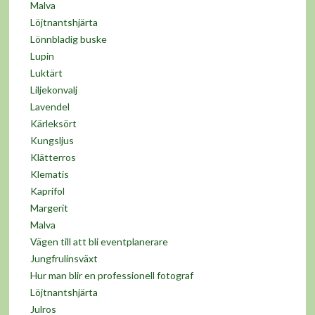
Malva
Löjtnantshjärta
Lönnbladig buske
Lupin
Luktärt
Liljekonvalj
Lavendel
Kärleksört
Kungsljus
Klätterros
Klematis
Kaprifol
Margerit
Malva
Vägen till att bli eventplanerare
Jungfrulinsväxt
Hur man blir en professionell fotograf
Löjtnantshjärta
Julros