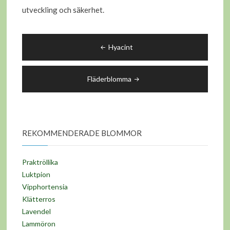
utveckling och säkerhet.
Inläggsnavigering
Hyacint
Fläderblomma
REKOMMENDERADE BLOMMOR
Praktröllika
Luktpion
Vipphortensia
Klätterros
Lavendel
Lammöron