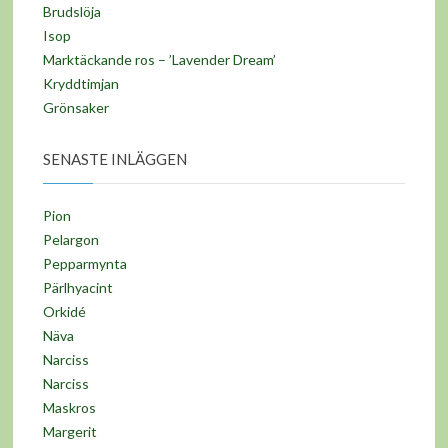
Brudslöja
Isop
Marktäckande ros – ’Lavender Dream’
Kryddtimjan
Grönsaker
SENASTE INLÄGGEN
Pion
Pelargon
Pepparmynta
Pärlhyacint
Orkidé
Näva
Narciss
Narciss
Maskros
Margerit