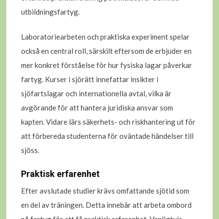
utbildningsfartyg.
Laboratoriearbeten och praktiska experiment spelar
också en central roll, särskilt eftersom de erbjuder en
mer konkret förståelse för hur fysiska lagar påverkar
fartyg. Kurser i sjörätt innefattar insikter i
sjöfartslagar och internationella avtal, vilka är
avgörande för att hantera juridiska ansvar som
kapten. Vidare lärs säkerhets- och riskhantering ut för
att förbereda studenterna för oväntade händelser till
sjöss.
Praktisk erfarenhet
Efter avslutade studier krävs omfattande sjötid som
en del av träningen. Detta innebär att arbeta ombord
på fartyg för att få praktisk erfarenhet. Vanligtvis