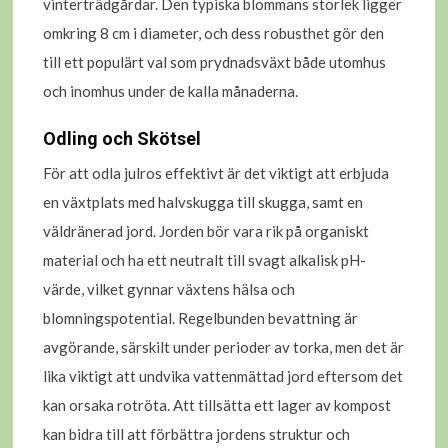
vinterträdgårdar. Den typiska blommans storlek ligger
omkring 8 cm i diameter, och dess robusthet gör den
till ett populärt val som prydnadsväxt både utomhus
och inomhus under de kalla månaderna.
Odling och Skötsel
För att odla julros effektivt är det viktigt att erbjuda
en växtplats med halvskugga till skugga, samt en
väldränerad jord. Jorden bör vara rik på organiskt
material och ha ett neutralt till svagt alkalisk pH-
värde, vilket gynnar växtens hälsa och
blomningspotential. Regelbunden bevattning är
avgörande, särskilt under perioder av torka, men det är
lika viktigt att undvika vattenmättad jord eftersom det
kan orsaka rotröta. Att tillsätta ett lager av kompost
kan bidra till att förbättra jordens struktur och