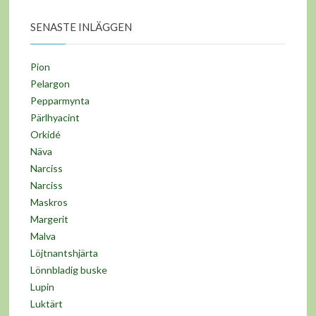
SENASTE INLÄGGEN
Pion
Pelargon
Pepparmynta
Pärlhyacint
Orkidé
Näva
Narciss
Narciss
Maskros
Margerit
Malva
Löjtnantshjärta
Lönnbladig buske
Lupin
Luktärt