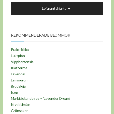
Löjtnantshjärta
REKOMMENDERADE BLOMMOR
Praktröllika
Luktpion
Vipphortensia
Klätterros
Lavendel
Lammöron
Brudslöja
Isop
Marktäckande ros – ’Lavender Dream’
Kryddtimjan
Grönsaker