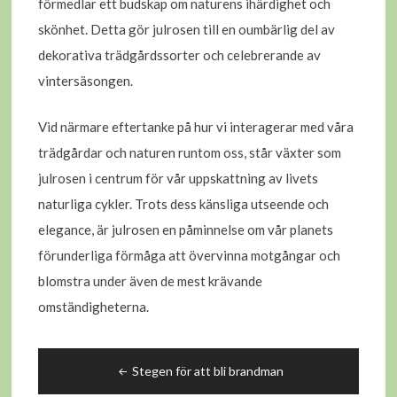
förmedlar ett budskap om naturens ihärdighet och
skönhet. Detta gör julrosen till en oumbärlig del av
dekorativa trädgårdssorter och celebrerande av
vintersäsongen.
Vid närmare eftertanke på hur vi interagerar med våra
trädgårdar och naturen runtom oss, står växter som
julrosen i centrum för vår uppskattning av livets
naturliga cykler. Trots dess känsliga utseende och
elegance, är julrosen en påminnelse om vår planets
förunderliga förmåga att övervinna motgångar och
blomstra under även de mest krävande
omständigheterna.
Inläggsnavigering
Stegen för att bli brandman