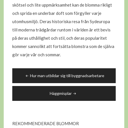
skötsel och lite uppmärksamhet kan de blomma rikligt
och sprida en underbar doft som förgyller varje
utomhusmiljö. Deras historiska resa från Sydeuropa
till moderna trädgårdar runtom i världen är ett bevis
på deras uthållighet och stil, och deras popularitet
kommer sannolikt att fortsätta blomstra som de själva
gör varje vår och sommar.
Inläggsnavigering
Hur man utbildar sig till byggnadsarbetare
Häggmisplar
REKOMMENDERADE BLOMMOR