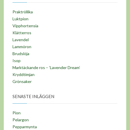
Praktröllika
Luktpion
Vipphortensia
Klätterros
Lavendel
Lammöron
Brudslöja
Isop
Marktäckande ros – ’Lavender Dream’
Kryddtimjan
Grönsaker
SENASTE INLÄGGEN
Pion
Pelargon
Pepparmynta