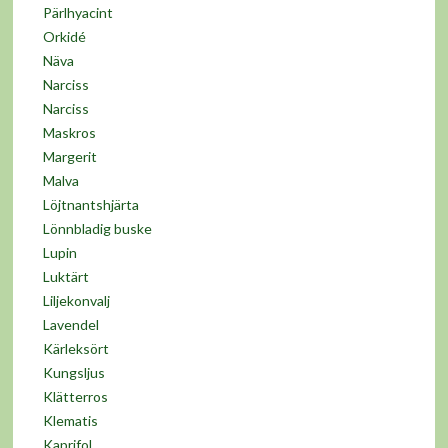
Pärlhyacint
Orkidé
Näva
Narciss
Narciss
Maskros
Margerit
Malva
Löjtnantshjärta
Lönnbladig buske
Lupin
Luktärt
Liljekonvalj
Lavendel
Kärleksört
Kungsljus
Klätterros
Klematis
Kaprifol