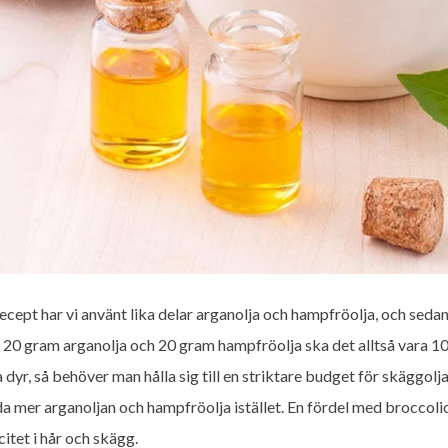
 recept har vi använt lika delar arganolja och hampfröolja, och se
 20 gram arganolja och 20 gram hampfröolja ska det alltså vara 10
 dyr, så behöver man hålla sig till en striktare budget för skäggo
a mer arganoljan och hampfröolja istället. En fördel med broccolio
citet i hår och skägg.