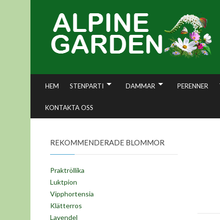
Skip
to
content
HEM
STENPARTI
DAMMAR
PERENNER
KONTAKTA OSS
REKOMMENDERADE BLOMMOR
Praktröllika
Luktpion
Vipphortensia
Klätterros
Lavendel