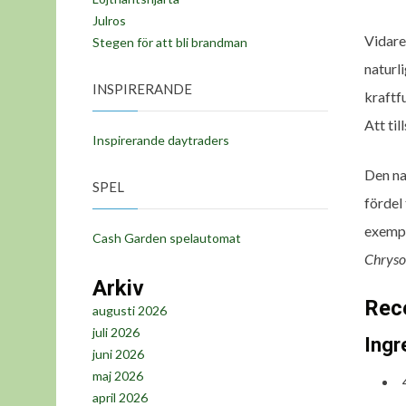
Julros
Vidare
Stegen för att bli brandman
naturl
INSPIRERANDE
kraftf
Att til
Inspirerande daytraders
Den na
SPEL
fördel 
exempe
Cash Garden spelautomat
Chryso
Arkiv
Rec
augusti 2026
juli 2026
Ingr
juni 2026
maj 2026
april 2026