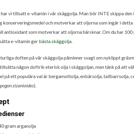
 har vi tillsatt e-vitamin i vår skäggolja. Man bör INTE skippa den
ig konserveringsmedel och motverkar att oljorna som ingår i detta re
ull antioxidant som motverkar att oljorna härsknar. Om du har 100 
lsätta e-vitamin ger
bästa skäggolja
.
turliga doften på vår skäggolja påminner svagt om nyklippt gräsm
tillsätta någon doftrik eterisk olja i skäggoljan, men tänk på att väl
l på ett populära val är bergamottolja, enbärsolja, tallbarrsolja, c
pogon zizanioides
).
ept
edienser
40 gram arganolja