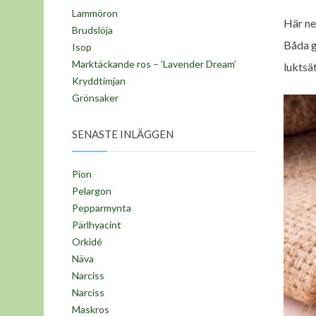
Lammöron
Här ne
Brudslöja
Båda g
Isop
Marktäckande ros – ’Lavender Dream’
luktsät
Kryddtimjan
Grönsaker
SENASTE INLÄGGEN
Pion
Pelargon
Pepparmynta
Pärlhyacint
Orkidé
Näva
Narciss
Narciss
Maskros