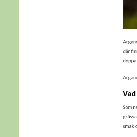
Argano
där fi
doppa 
Argano
Vad
Som na
grässa
smak o