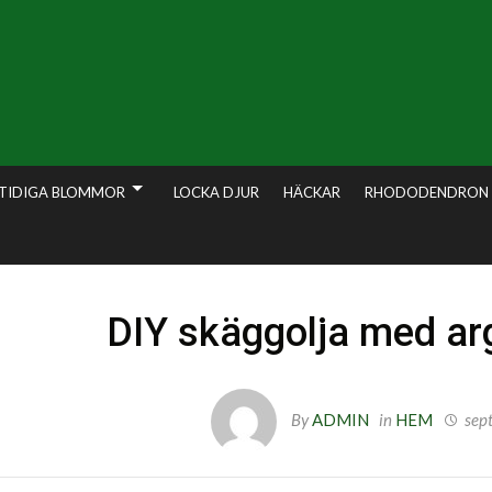
TIDIGA BLOMMOR
LOCKA DJUR
HÄCKAR
RHODODENDRON
DIY skäggolja med a
By
ADMIN
in
HEM
sep