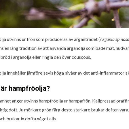
lja utvinns ur frön som produceras av arganträdet (
Argania spinos
nns en lång tradition av att använda arganolja som både mat, hudvår
bröd i arganolja eller ringla den över couscous.
lja innehåller jämförelsevis höga nivåer av det anti-inflammatori
 är hampfröolja?
mnet anger utvinns hampfröolja ur hampafrön. Kallpressad oraffin
ktig doft. Ju mörkare grön färg desto starkare brukar doften vara.
ch brukar in dofta något alls.