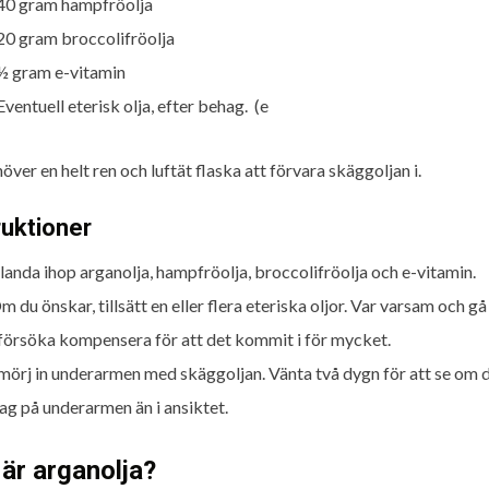
40 gram hampfröolja
20 gram broccolifröolja
½ gram e-vitamin
Eventuell eterisk olja, efter behag. (e
ver en helt ren och luftät flaska att förvara skäggoljan i.
ruktioner
landa ihop arganolja, hampfröolja, broccolifröolja och e-vitamin.
m du önskar, tillsätt en eller flera eteriska oljor. Var varsam och gå 
 försöka kompensera för att det kommit i för mycket.
mörj in underarmen med skäggoljan. Vänta två dygn för att se om d
lag på underarmen än i ansiktet.
är arganolja?