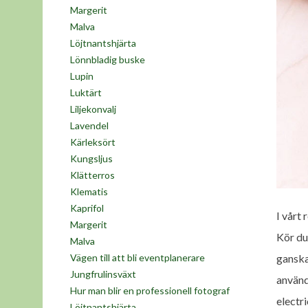
Margerit
Malva
Löjtnantshjärta
Lönnbladig buske
Lupin
Luktärt
Liljekonvalj
Lavendel
Kärleksört
Kungsljus
Klätterros
Klematis
Kaprifol
I vårt
Margerit
Kör du
Malva
ganska
Vägen till att bli eventplanerare
Jungfrulinsväxt
använd
Hur man blir en professionell fotograf
electri
Löjtnantshjärta