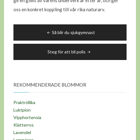
ge en glimt av vårens underverk år efter år, och ger
oss en konkret koppling till vår rika naturarv.
Inläggsnavigering
Så blir du sjukgymnast
Steg för att bli polis
REKOMMENDERADE BLOMMOR
Praktröllika
Luktpion
Vipphortensia
Klätterros
Lavendel
Lammöron