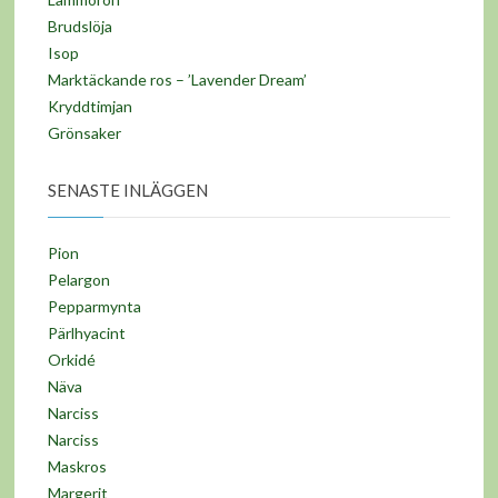
Brudslöja
Isop
Marktäckande ros – ’Lavender Dream’
Kryddtimjan
Grönsaker
SENASTE INLÄGGEN
Pion
Pelargon
Pepparmynta
Pärlhyacint
Orkidé
Näva
Narciss
Narciss
Maskros
Margerit