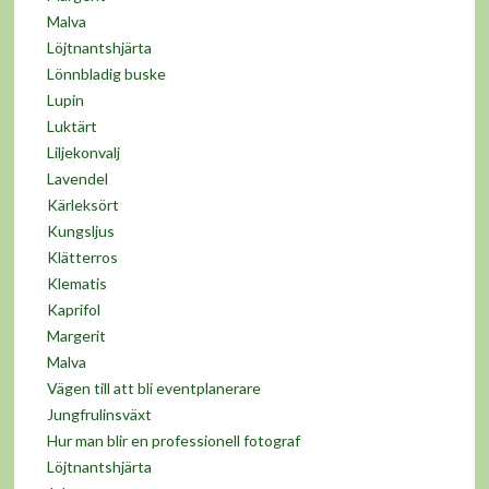
Malva
Löjtnantshjärta
Lönnbladig buske
Lupin
Luktärt
Liljekonvalj
Lavendel
Kärleksört
Kungsljus
Klätterros
Klematis
Kaprifol
Margerit
Malva
Vägen till att bli eventplanerare
Jungfrulinsväxt
Hur man blir en professionell fotograf
Löjtnantshjärta