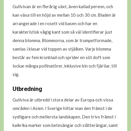
Gullvivan är en flerårig växt, även kallad perenn, och
kan växa till en höjd av mellan 10 och 30 cm. Bladen är
arrangerade i en rosett vid basen och har en
karakteristisk vågig kant som så väl identifierar just
denna blomma. Blommorna, som är trumpetformade,
samlas i klasar vid toppen av stjälken. Varje blomma
består av fem kronblad och sprider en söt doft som
lockar många pollinatörer, inklusive bin och fjärilar, till
sig.
Utbredning
Gullviva är utbredd i stora delar av Europa och vissa
områden i Asien. I Sverige hittar man den främst i de
sydligare och mellersta landskapen. Den trivs främst i
kalkrika marker som betesängar och slåtterängar, samt