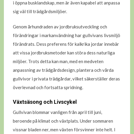
i öppna busklandskap, men är även kapabel att anpassa
sig väl till trädgårdsmiljöer.
Genom århundraden av jordbruksutveckling och
förändringar i markanvändning har gullvivans livsmiljö
förändrats. Dess preferens för kalkrika jordar innebär
att vissa jordbruksmetoder kan störa dess naturliga
miljöer. Trots detta kan man, med en medveten
anpassning av trädgårdsdesign, plantera och vårda
gullvivor i privata trädgårdar, vilket säkerställer deras
överlevnad och fortsatta spridning.
Växtsäsong och Livscykel
Gullvivan blommar vanligen från april till juni,
beroende på klimat och växtplats. Under sommaren
vissnar bladen ner, men växten försvinner inte helt. I