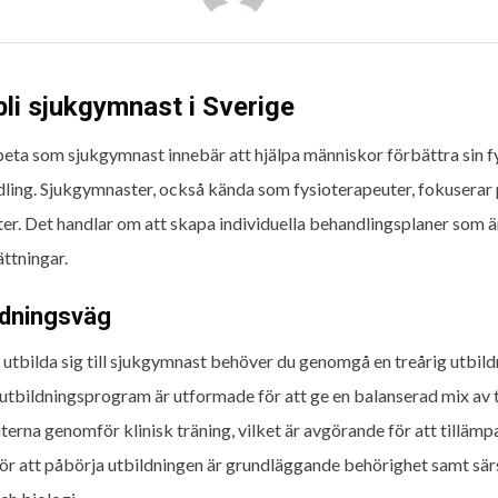
bli sjukgymnast i Sverige
beta som sjukgymnast innebär att hjälpa människor förbättra sin f
ling. Sjukgymnaster, också kända som fysioterapeuter, fokuserar på
ter. Det handlar om att skapa individuella behandlingsplaner som 
ättningar.
ldningsväg
 utbilda sig till sjukgymnast behöver du genomgå en treårig utbildni
utbildningsprogram är utformade för att ge en balanserad mix av 
terna genomför klinisk träning, vilket är avgörande för att tillämp
ör att påbörja utbildningen är grundläggande behörighet samt sär