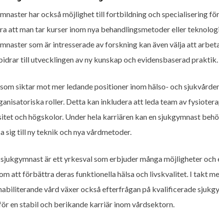
mnaster har också möjlighet till fortbildning och specialisering för
ra att man tar kurser inom nya behandlingsmetoder eller teknologier
mnaster som är intresserade av forskning kan även välja att arbeta
 bidrar till utvecklingen av ny kunskap och evidensbaserad praktik.
 som siktar mot mer ledande positioner inom hälso- och sjukvården,
ganisatoriska roller. Detta kan inkludera att leda team av fysioter
sitet och högskolor. Under hela karriären kan en sjukgymnast beh
a sig till ny teknik och nya vårdmetoder.
i sjukgymnast är ett yrkesval som erbjuder många möjligheter och e
nom att förbättra deras funktionella hälsa och livskvalitet. I takt 
habiliterande vård växer också efterfrågan på kvalificerade sjukg
för en stabil och berikande karriär inom vårdsektorn.