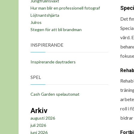
Jungfrulinsväxt
Speci
Hur man blir en professionell fotograf
Löjtnantshjärta
Det fi
Julros
Specia
Stegen för att bli brandman
vård. 
INSPIRERANDE
behand
fokuse
Inspirerande daytraders
Rehab
SPEL
Rehabi
träning
Cash Garden spelautomat
arbete
roll i
Arkiv
bidrar 
augusti 2026
juli 2026
Fortbi
juni 2026