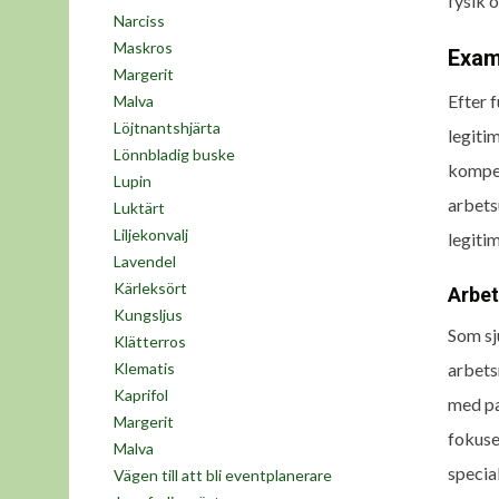
fysik o
Narciss
Maskros
Exam
Margerit
Efter 
Malva
Löjtnantshjärta
legiti
Lönnbladig buske
kompet
Lupin
arbets
Luktärt
Liljekonvalj
legiti
Lavendel
Kärleksört
Arbe
Kungsljus
Som sj
Klätterros
arbets
Klematis
Kaprifol
med pa
Margerit
fokuse
Malva
special
Vägen till att bli eventplanerare