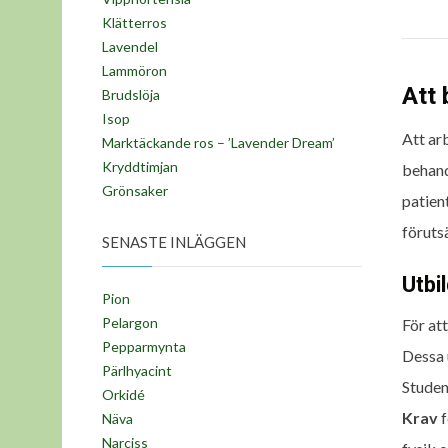
Klätterros
Lavendel
Lammöron
Att 
Brudslöja
Isop
Att ar
Marktäckande ros – ’Lavender Dream’
Kryddtimjan
behand
Grönsaker
patien
föruts
SENASTE INLÄGGEN
Utbi
Pion
Pelargon
För att
Pepparmynta
Dessa 
Pärlhyacint
Studen
Orkidé
Krav
f
Näva
Narciss