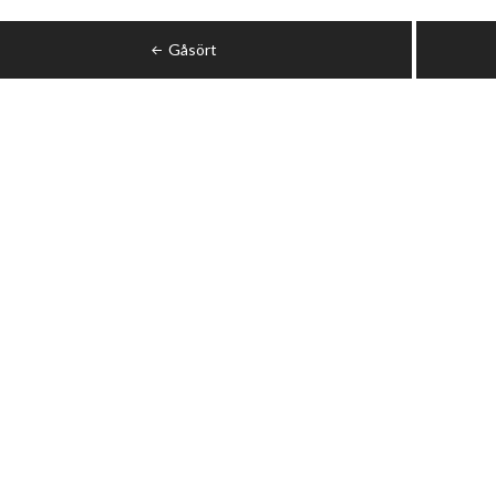
ggsnavigering
Gåsört