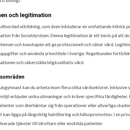
ch biologi.
en och legitimation
fullbordad utbildning, som även inkluderar en omfattande klinisk p
mation från
Socialstyrelsen
. Denna legitimation är ett bevis på att
ensen och kunskapen att ge professionell och säker vård. Legitimat
uppgifter och använda yrkestiteln i Sverige. Regelbunden fortbildn
mationen och säkerställa högkvalitativ vård.
tsområden
ukgymnast kan du arbeta inom flera olika vårdsektorer, inklusive s
miljö erbjuder unika utmaningar och kräver specifika färdigheter.
tienter som återhämtar sig från operationer eller allvarliga skador.
t kan ligga på långsiktig habilitering och hälsopromotion. I en pr
iserade tjänster till idrottare eller enskilda patienter.