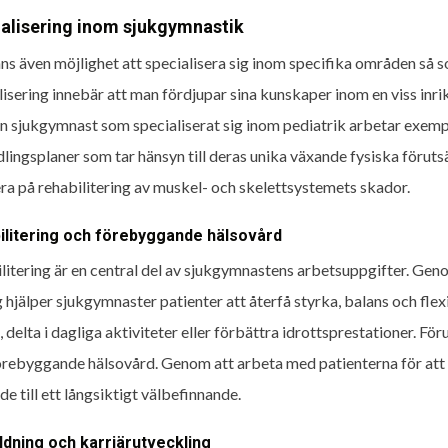
alisering inom sjukgymnastik
nns även möjlighet att specialisera sig inom specifika områden så s
lisering innebär att man fördjupar sina kunskaper inom en viss inr
En sjukgymnast som specialiserat sig inom pediatrik arbetar exem
lingsplaner som tar hänsyn till deras unika växande fysiska förut
ra på rehabilitering av muskel- och skelettsystemets skador.
ilitering och förebyggande hälsovård
litering är en central del av sjukgymnastens arbetsuppgifter. Gen
 hjälper sjukgymnaster patienter att återfå styrka, balans och flexi
, delta i dagliga aktiviteter eller förbättra idrottsprestationer. F
 förebyggande hälsovård. Genom att arbeta med patienterna för att 
de till ett långsiktigt välbefinnande.
ldning och karriärutveckling