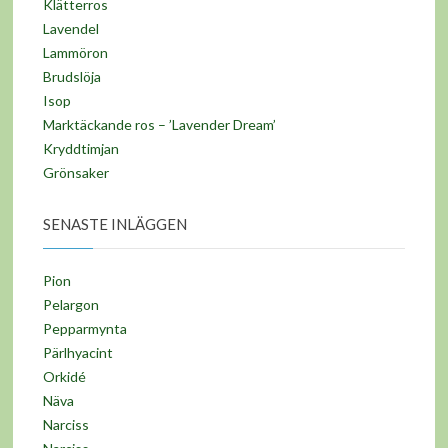
Klätterros
Lavendel
Lammöron
Brudslöja
Isop
Marktäckande ros – ’Lavender Dream’
Kryddtimjan
Grönsaker
SENASTE INLÄGGEN
Pion
Pelargon
Pepparmynta
Pärlhyacint
Orkidé
Näva
Narciss