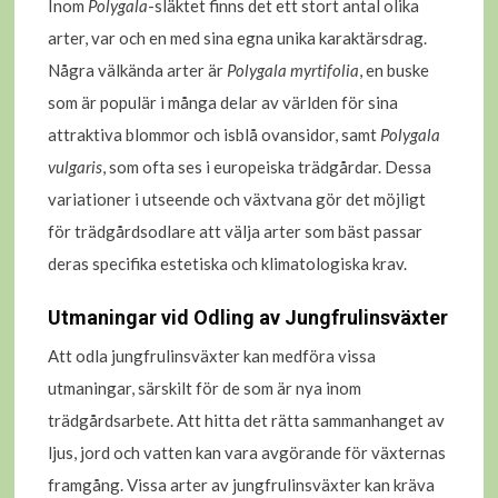
Inom
Polygala
-släktet finns det ett stort antal olika
arter, var och en med sina egna unika karaktärsdrag.
Några välkända arter är
Polygala myrtifolia
, en buske
som är populär i många delar av världen för sina
attraktiva blommor och isblå ovansidor, samt
Polygala
vulgaris
, som ofta ses i europeiska trädgårdar. Dessa
variationer i utseende och växtvana gör det möjligt
för trädgårdsodlare att välja arter som bäst passar
deras specifika estetiska och klimatologiska krav.
Utmaningar vid Odling av Jungfrulinsväxter
Att odla jungfrulinsväxter kan medföra vissa
utmaningar, särskilt för de som är nya inom
trädgårdsarbete. Att hitta det rätta sammanhanget av
ljus, jord och vatten kan vara avgörande för växternas
framgång. Vissa arter av jungfrulinsväxter kan kräva