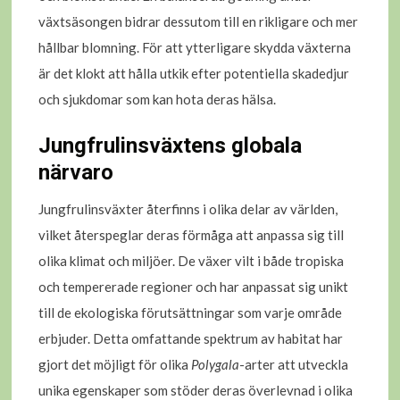
växtsäsongen bidrar dessutom till en rikligare och mer
hållbar blomning. För att ytterligare skydda växterna
är det klokt att hålla utkik efter potentiella skadedjur
och sjukdomar som kan hota deras hälsa.
Jungfrulinsväxtens globala
närvaro
Jungfrulinsväxter återfinns i olika delar av världen,
vilket återspeglar deras förmåga att anpassa sig till
olika klimat och miljöer. De växer vilt i både tropiska
och tempererade regioner och har anpassat sig unikt
till de ekologiska förutsättningar som varje område
erbjuder. Detta omfattande spektrum av habitat har
gjort det möjligt för olika
Polygala
-arter att utveckla
unika egenskaper som stöder deras överlevnad i olika