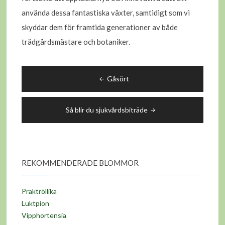
använda dessa fantastiska växter, samtidigt som vi
skyddar dem för framtida generationer av både
trädgårdsmästare och botaniker.
Inläggsnavigering
Gåsört
Så blir du sjukvårdsbiträde
REKOMMENDERADE BLOMMOR
Praktröllika
Luktpion
Vipphortensia