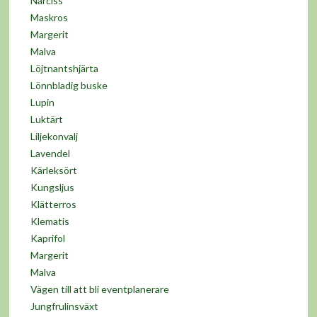
Narciss
Maskros
Margerit
Malva
Löjtnantshjärta
Lönnbladig buske
Lupin
Luktärt
Liljekonvalj
Lavendel
Kärleksört
Kungsljus
Klätterros
Klematis
Kaprifol
Margerit
Malva
Vägen till att bli eventplanerare
Jungfrulinsväxt