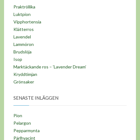
Praktröllika
Luktpion
Vipphortensia
Klätterros
Lavendel
Lammöron
Brudslöja
Isop
Marktäckande ros – ’Lavender Dream’
Kryddtimjan
Grönsaker
SENASTE INLÄGGEN
Pion
Pelargon
Pepparmynta
Pärlhyacint