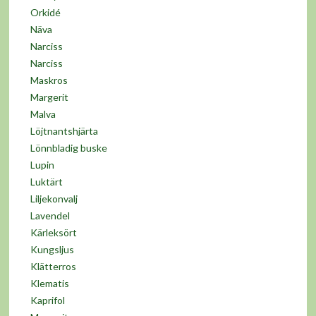
Orkidé
Näva
Narciss
Narciss
Maskros
Margerit
Malva
Löjtnantshjärta
Lönnbladig buske
Lupin
Luktärt
Liljekonvalj
Lavendel
Kärleksört
Kungsljus
Klätterros
Klematis
Kaprifol