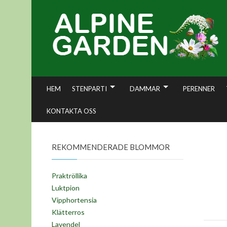
Skip
to
content
HEM
STENPARTI
DAMMAR
PERENNER
KONTAKTA OSS
REKOMMENDERADE BLOMMOR
Praktröllika
Luktpion
Vipphortensia
Klätterros
Lavendel