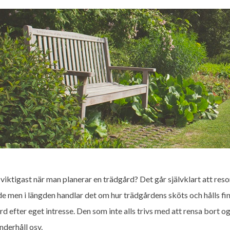
 viktigast när man planerar en trädgård? Det går självklart att res
de men i längden handlar det om hur trädgårdens sköts och hålls fin.
rd efter eget intresse. Den som inte alls trivs med att rensa bort o
nderhåll osv.