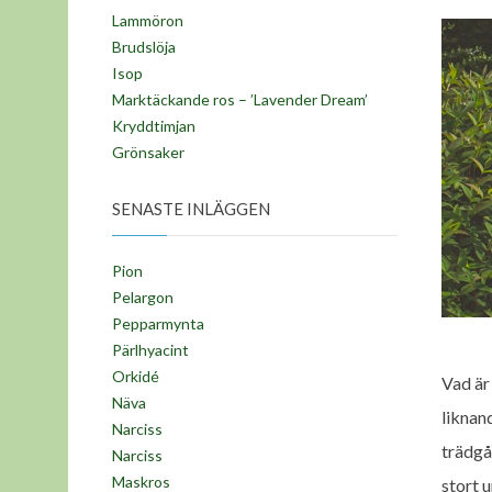
Lammöron
Brudslöja
Isop
Marktäckande ros – ’Lavender Dream’
Kryddtimjan
Grönsaker
SENASTE INLÄGGEN
Pion
Pelargon
Pepparmynta
Pärlhyacint
Orkidé
Vad är
Näva
liknan
Narciss
trädgå
Narciss
Maskros
stort u