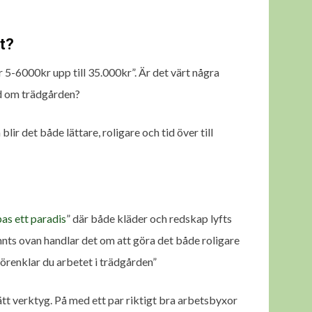
et?
 5-6000kr upp till 35.000kr”. Är det värt några
and om trädgården?
ir det både lättare, roligare och tid över till
as ett paradis
” där både kläder och redskap lyfts
mnts ovan handlar det om att göra det både roligare
förenklar du arbetet i trädgården”
ätt verktyg. På med ett par riktigt bra arbetsbyxor