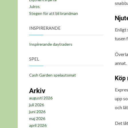
snabba
Julros
Stegen för att bli brandman
Njut
INSPIRERANDE
Enligt
tusen f
Inspirerande daytraders
Överla
SPEL
annat.
Cash Garden spelautomat
Köp 
Expres
Arkiv
augusti 2026
upp so
juli 2026
och lä
juni 2026
maj 2026
Det lå
april 2026