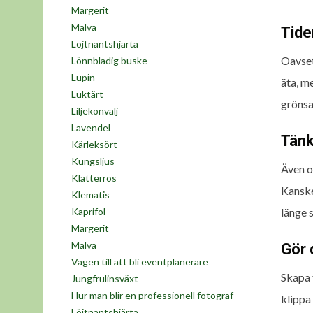
Margerit
Malva
Tide
Löjtnantshjärta
Oavset
Lönnbladig buske
Lupin
äta, me
Luktärt
grönsa
Liljekonvalj
Lavendel
Tänk
Kärleksört
Kungsljus
Även o
Klätterros
Kanske
Klematis
länge 
Kaprifol
Margerit
Malva
Gör 
Vägen till att bli eventplanerare
Skapa 
Jungfrulinsväxt
Hur man blir en professionell fotograf
klippa
Löjtnantshjärta