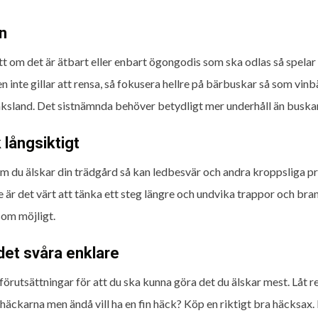
n
t om det är ätbart eller enbart ögongodis som ska odlas så spelar ti
n inte gillar att rensa, så fokusera hellre på bärbuskar så som vinb
ksland. Det sistnämnda behöver betydligt mer underhåll än buskarn
 långsiktigt
m du älskar din trädgård så kan ledbesvär och andra kroppsliga 
 är det värt att tänka ett steg längre och undvika trappor och bran
som möjligt.
det svåra enklare
förutsättningar för att du ska kunna göra det du älskar mest. Låt re
 häckarna men ändå vill ha en fin häck? Köp en riktigt bra häcksax.