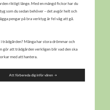
ården riktigt länge. Med en mängd fickor har du
verktyg som du sedan behöver – det avgör helt och
lägga pengar på bra verktyg är fel väg att gå.
vara i trädgården? Många har stora drömmar och
gör att trädgården verkligen blir vad den ska
 orkar med att hantera.
Att förbereda dig inför våren