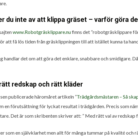
re.
er du inte av att klippa gräset – varför göra d
 sajten
www.Robotgräsklippare.nu
finns det ”robotgräsklippare för
ör att få lös tiden från gräsklippningen till att istället kunna ta h
g handlar det om att göra det enklare, snabbare och smidigare. Då bl
rätt redskap och rätt kläder
sen publicerade häromåret artikeln ”
Trädgårdsmästaren – Så skap
m en förutsättning för lyckat resultat i trädgården. Precis som nä
ttare. Det är som skribenten skriver att: ” Med rätt val av redskap 
ter som en självklarhet men allt för många tummar på kvalité och r