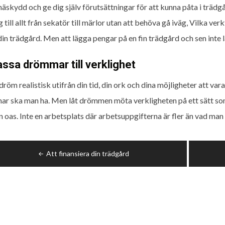
äskydd och ge dig själv förutsättningar för att kunna påta i trädg
g till allt från sekatör till märlor utan att behöva gå iväg, Vilka 
 din trädgård. Men att lägga pengar på en fin trädgård och sen inte 
ssa drömmar till verklighet
 dröm realistisk utifrån din tid, din ork och dina möjligheter att 
r ska man ha. Men låt drömmen möta verkligheten på ett sätt som 
en oas. Inte en arbetsplats där arbetsuppgifterna är fler än vad man
ggsnavigering
Att finansiera din trädgård