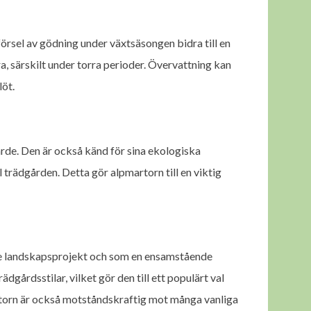
försel av gödning under växtsäsongen bidra till en
 särskilt under torra perioder. Övervattning kan
löt.
de. Den är också känd för sina ekologiska
l trädgården. Detta gör alpmartorn till en viktig
re landskapsprojekt och som en ensamstående
dgårdsstilar, vilket gör den till ett populärt val
torn är också motståndskraftig mot många vanliga