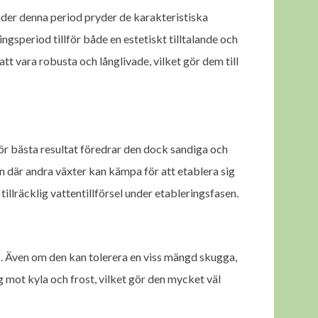
Under denna period pryder de karakteristiska
period tillför både en estetiskt tilltalande och
tt vara robusta och långlivade, vilket gör dem till
För bästa resultat föredrar den dock sandiga och
en där andra växter kan kämpa för att etablera sig
 tillräcklig vattentillförsel under etableringsfasen.
us. Även om den kan tolerera en viss mängd skugga,
ig mot kyla och frost, vilket gör den mycket väl