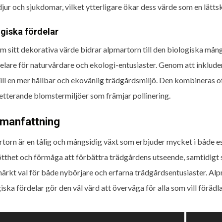
jur och sjukdomar, vilket ytterligare ökar dess värde som en lätt
giska fördelar
m sitt dekorativa värde bidrar alpmartorn till den biologiska mång
lare för naturvårdare och ekologi-entusiaster. Genom att inklud
till en mer hållbar och ekovänlig trädgårdsmiljö. Den kombineras o
tterande blomstermiljöer som främjar pollinering.
manfattning
torn är en tålig och mångsidig växt som erbjuder mycket i både 
ötthet och förmåga att förbättra trädgårdens utseende, samtidigt
märkt val för både nybörjare och erfarna trädgårdsentusiaster. Alp
iska fördelar gör den väl värd att överväga för alla som vill förädl
ggsnavigering