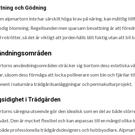
tning och Gödning
m alpmartorn inte har särskilt höga krav på näring, kan måttlig till
odig blomning. Regelbunden men sparsam bevattning är att föredra,
ll rotrötter, så det är viktigt att jorden hålls lätt fuktig utan att bli b
ändningsområden
torns användningsområden sträcker sig bortom dess estetiska vär
r, såsom dess förmåga att locka pollinerare som bin och fjärilar til
ent i naturnära trädgårdsanläggningar och permakulturprojekt.
sidighet i Trädgården
torns säregna utseende gör den idealisk som en del av både stör
växt. Den är mycket flexibel och kan anpassas till en mängd olika trä
både professionella trädgårdsdesigners och hobbyodlare. Alpmar