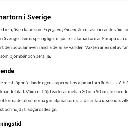
artorn i Sverige
rtorn
, även känd som
Eryngium planum
, är en fascinerande växt
 i Sverige. Den ursprungliga miljön för alpmartorn är Europa och d
rt den populär även i andra delar av världen. Växten är en del av fa
 som björnbär och persilja.
eende
de mest iögonfallande egenskaperna hos alpmartorn är dess stålb
liknande blad. Växtens höjd varierar mellan 30 och 90 cm, beroend
lotformade blommorna ger alpmartorn sitt distinkta utseende, vilket
st och höjd i trädgårdsdesign.
ningstid