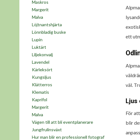
Maskros
Alpmar
Margerit
lysand
Malva
Löjtnantshjärta
exotis
Lönnbladig buske
ett ut
Lupin
Luktärt
Odli
Liljekonvalj
Lavendel
Alpmar
Kärleksört
väldrä
Kungsljus
väl. Tr
Klätterros
Klematis
Kaprifol
Ljus
Margerit
För at
Malva
Vägen till att bli eventplanerare
blir de
Jungfrulinsväxt
anpass
Hur man blir en professionell fotograf