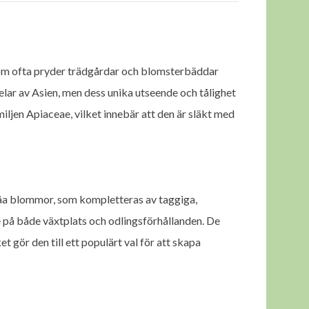
 som ofta pryder trädgårdar och blomsterbäddar
elar av Asien, men dess unika utseende och tålighet
miljen Apiaceae, vilket innebär att den är släkt med
låa blommor, som kompletteras av taggiga,
e på både växtplats och odlingsförhållanden. De
 gör den till ett populärt val för att skapa