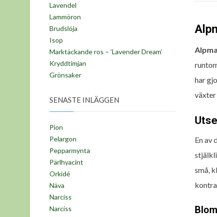
Lavendel
Lammöron
Alpm
Brudslöja
Isop
Alpma
Marktäckande ros – ’Lavender Dream’
Kryddtimjan
runtom
Grönsaker
har gjo
växter
SENASTE INLÄGGEN
Uts
Pion
Pelargon
En av 
Pepparmynta
stjälk
Pärlhyacint
små, k
Orkidé
kontra
Näva
Narciss
Blom
Narciss