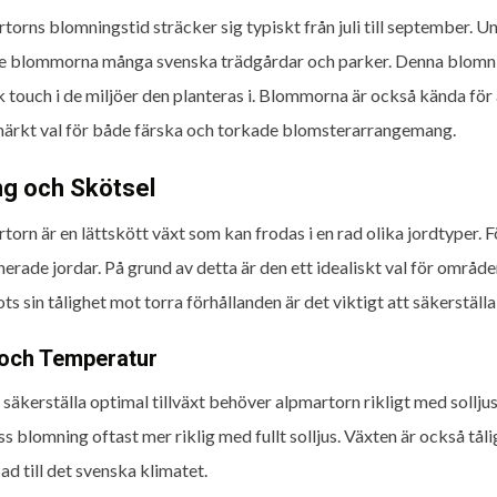
torns blomningstid sträcker sig typiskt från juli till september. 
e blommorna många svenska trädgårdar och parker. Denna blomnings
k touch i de miljöer den planteras i. Blommorna är också kända för a
märkt val för både färska och torkade blomsterarrangemang.
ng och Skötsel
torn är en lättskött växt som kan frodas i en rad olika jordtyper. 
nerade jordar. På grund av detta är den ett idealiskt val för områd
ots sin tålighet mot torra förhållanden är det viktigt att säkerställa
 och Temperatur
t säkerställa optimal tillväxt behöver alpmartorn rikligt med sollj
ss blomning oftast mer riklig med fullt solljus. Växten är också tål
ad till det svenska klimatet.