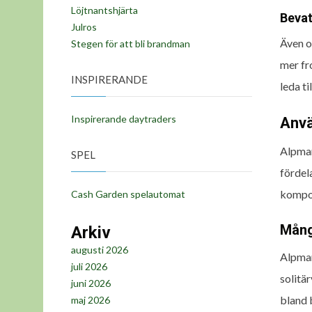
Löjtnantshjärta
Bevat
Julros
Även o
Stegen för att bli brandman
mer fr
INSPIRERANDE
leda ti
Inspirerande daytraders
Anv
Alpmar
SPEL
fördela
kompon
Cash Garden spelautomat
Mång
Arkiv
augusti 2026
Alpmar
juli 2026
solitär
juni 2026
bland 
maj 2026