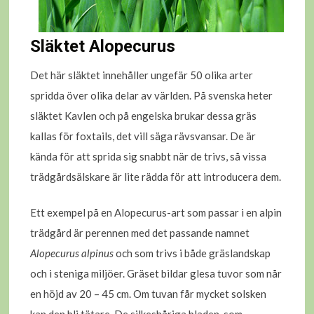
Släktet Alopecurus
Det här släktet innehåller ungefär 50 olika arter
spridda över olika delar av världen. På svenska heter
släktet Kavlen och på engelska brukar dessa gräs
kallas för foxtails, det vill säga rävsvansar. De är
kända för att sprida sig snabbt när de trivs, så vissa
trädgårdsälskare är lite rädda för att introducera dem.
Ett exempel på en Alopecurus-art som passar i en alpin
trädgård är perennen med det passande namnet
Alopecurus alpinus
och som trivs i både gräslandskap
och i steniga miljöer. Gräset bildar glesa tuvor som når
en höjd av 20 – 45 cm. Om tuvan får mycket solsken