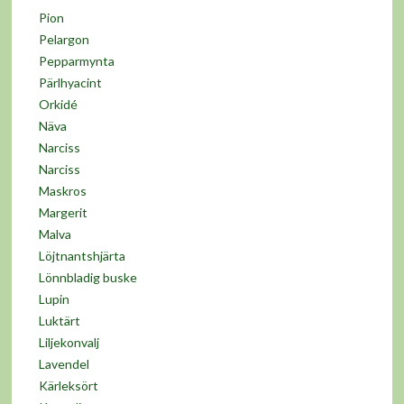
Pion
Pelargon
Pepparmynta
Pärlhyacint
Orkidé
Näva
Narciss
Narciss
Maskros
Margerit
Malva
Löjtnantshjärta
Lönnbladig buske
Lupin
Luktärt
Liljekonvalj
Lavendel
Kärleksört