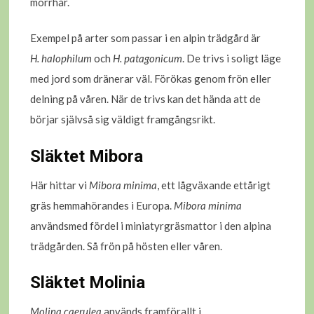
morrhår.
Exempel på arter som passar i en alpin trädgård är
H. halophilum
och
H. patagonicum
. De trivs i soligt läge
med jord som dränerar väl. Förökas genom frön eller
delning på våren. När de trivs kan det hända att de
börjar självså sig väldigt framgångsrikt.
Släktet Mibora
Här hittar vi
Mibora minima
, ett lågväxande ettårigt
gräs hemmahörandes i Europa.
Mibora minima
användsmed fördel i miniatyrgräsmattor i den alpina
trädgården. Så frön på hösten eller våren.
Släktet Molinia
Molina caerulea
används framförallt i