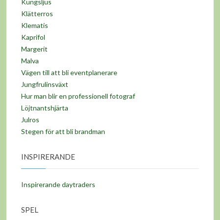
Kungsljus
Klätterros
Klematis
Kaprifol
Margerit
Malva
Vägen till att bli eventplanerare
Jungfrulinsväxt
Hur man blir en professionell fotograf
Löjtnantshjärta
Julros
Stegen för att bli brandman
INSPIRERANDE
Inspirerande daytraders
SPEL