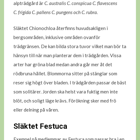
alpträdgård är
C. australis C. conspicua C. flavescens
C. frigida C. pallens C. pungens och C. rubra.
Släktet Chionochloa återfinns huvudsakligen i
bergsområden, inklusive områden ovanför
trädgränsen. De kan bilda stora tuvor vilket man bör ta
hänsyn till när man planterar dem i trädgården. Vissa
arter har gröna blad medan andra går mer åt det
rödbruna hållet. Blommorna sitter på stänglar som
reser sig högt över bladen. I trädgården passar de bäst
som solitärer. Jorden ska helst vara fuktig men inte
blöt, och soligt läge krävs. Förökning sker med frö
eller delning på våren.
Släktet Festuca
Exempel på medlemmar av Festuca som passar bra i en