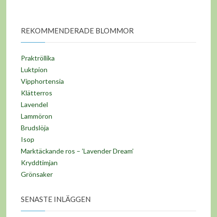
REKOMMENDERADE BLOMMOR
Praktröllika
Luktpion
Vipphortensia
Klätterros
Lavendel
Lammöron
Brudslöja
Isop
Marktäckande ros – ’Lavender Dream’
Kryddtimjan
Grönsaker
SENASTE INLÄGGEN