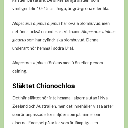
kan den bli tätare. De silkeshåriga bladen, som
vanligen blir 10-15 cm långa, är grå-gröna eller lila.
Alopecurus alpinus alpinus
har ovala blomhuvud, men
det finns också en underart vid namn
Alopecurus alpinus
glaucus
som har cylindriska blomhuvud. Denna
underart hör hemma i södra Ural.
Alopecurus alpinus
förökas med frön eller genom
delning.
Släktet Chionochloa
Det här släktet hör inte hemma i alperna utan i Nya
Zeeland och Australien, men det innehåller vissa arter
som är anpassade för miljöer som påminner om
alperna. Exempel på arter som är lämpliga i en