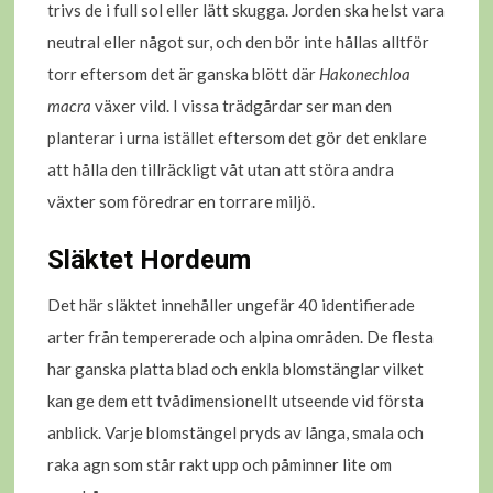
trivs de i full sol eller lätt skugga. Jorden ska helst vara
neutral eller något sur, och den bör inte hållas alltför
torr eftersom det är ganska blött där
Hakonechloa
macra
växer vild. I vissa trädgårdar ser man den
planterar i urna istället eftersom det gör det enklare
att hålla den tillräckligt våt utan att störa andra
växter som föredrar en torrare miljö.
Släktet Hordeum
Det här släktet innehåller ungefär 40 identifierade
arter från tempererade och alpina områden. De flesta
har ganska platta blad och enkla blomstänglar vilket
kan ge dem ett tvådimensionellt utseende vid första
anblick. Varje blomstängel pryds av långa, smala och
raka agn som står rakt upp och påminner lite om